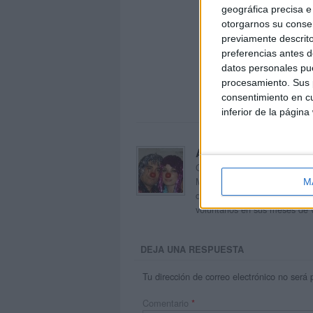
geográfica precisa e 
otorgarnos su conse
previamente descrito
preferencias antes d
datos personales pue
procesamiento. Sus p
consentimiento en cu
inferior de la página
Acerca de orientacion
Orientación Andújar no es sol
Maribel, que además de ser p
M
dentro del blog y en el cual,
voluntarios en sus meses de 
DEJA UNA RESPUESTA
Tu dirección de correo electrónico no será 
Comentario
*