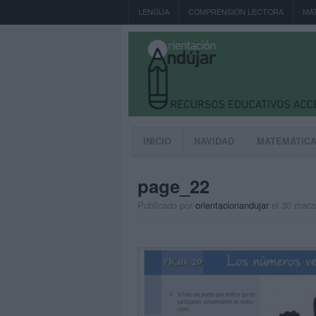
LENGUA
COMPRENSIÓN LECTORA
MA
INICIO
NAVIDAD
MATEMÁTIC
page_22
Publicado por
orientacionandujar
el 30 marz