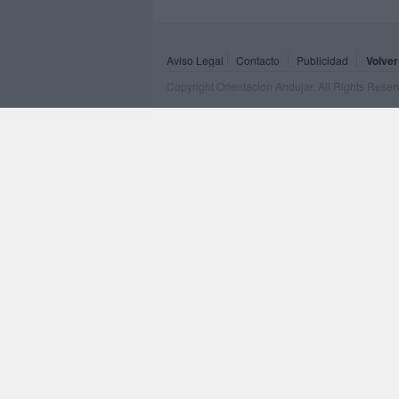
Aviso Legal
Contacto
Publicidad
Volver
Copyright Orientacion Andujar. All Rights Rese