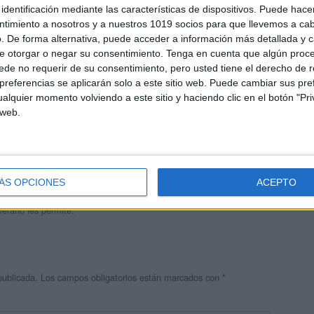
identificación mediante las características de dispositivos. Puede hacer
ntimiento a nosotros y a nuestros 1019 socios para que llevemos a ca
. De forma alternativa, puede acceder a información más detallada y 
e otorgar o negar su consentimiento.
Tenga en cuenta que algún proc
de no requerir de su consentimiento, pero usted tiene el derecho de r
referencias se aplicarán solo a este sitio web. Puede cambiar sus pref
alquier momento volviendo a este sitio y haciendo clic en el botón "Pri
 web.
andujar
o un blog, es la apuesta personal de dos profesores Ginés y
areja, son los encargados de los contenidos que encontramos
ÁS OPCIONES
ACEPTO
 vuelcan la mayor parte del tiempo, que sus tareas como docentes, y
verano les permite.
publicada.
Los campos obligatorios están marcados con
*