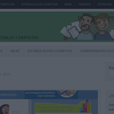
TEMÁTICAS
ESTIMULACION COGNITIVA
NEAE
NAVIDAD
ATENCIÓN
AS
NEAE
ESTIMULACION COGNITIVA
COMPRENSIÓN LEC
Bus
o, 2015
¿T
Int
sus