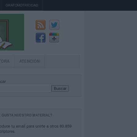
GRAFOMOTRICIDAD
TORA
ATENCIÓN
car
Buscar
E GUSTA NUESTRO MATERIAL?
roduce tu email para unirte a otros 80.859
criptores.