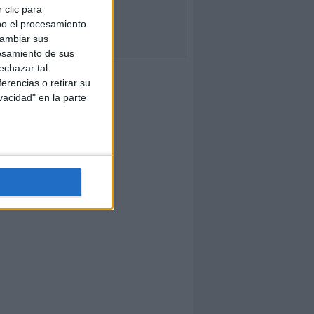
 clic para
bo el procesamiento
cambiar sus
esamiento de sus
echazar tal
erencias o retirar su
vacidad" en la parte