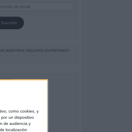
ección
il
Suscribir
GUE NUESTROS TABLEROS EN PINTEREST
CEBOOK
ivo, como cookies, y
por un dispositivo
ón de audiencia y
de localización