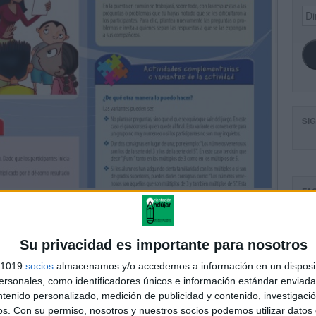
Dir
de
ema
SI
FA
Su privacidad es importante para nosotros
s 1019
socios
almacenamos y/o accedemos a información en un disposit
sonales, como identificadores únicos e información estándar enviada 
ntenido personalizado, medición de publicidad y contenido, investigaci
os.
Con su permiso, nosotros y nuestros socios podemos utilizar datos 