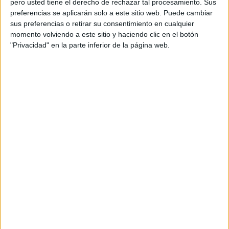
pero usted tiene el derecho de rechazar tal procesamiento. Sus
preferencias se aplicarán solo a este sitio web. Puede cambiar
Acerca de orientacionandujar
sus preferencias o retirar su consentimiento en cualquier
momento volviendo a este sitio y haciendo clic en el botón
Orientación Andújar no es solo un blog, es la apuesta
"Privacidad" en la parte inferior de la página web.
personal de dos profesores Ginés y Maribel, que
además de ser pareja, son los encargados de los
contenidos que encontramos dentro del blog y en el
cual, vuelcan la mayor parte del tiempo, que sus tareas
como docentes, y voluntarios en sus meses de verano
les permite.
DEJA UNA RESPUESTA
Tu dirección de correo electrónico no será
publicada.
Los campos obligatorios están marcados
con
*