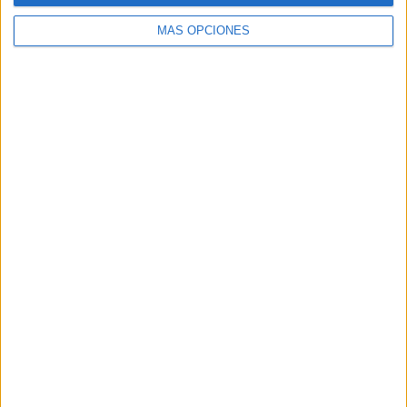
MÁS OPCIONES
Buscar
Buscar
¿TE GUSTA NUESTRO MATERIAL?
Introduce tu email para unirte a otros
80.859 suscriptores.
Dirección