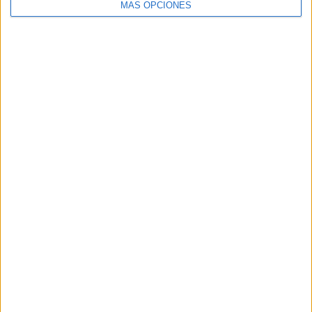
MÁS OPCIONES
Buscar
Buscar
¿TE GUSTA NUESTRO MATERIAL?
Introduce tu email para unirte a otros
80.852 suscriptores.
Dirección
de
email