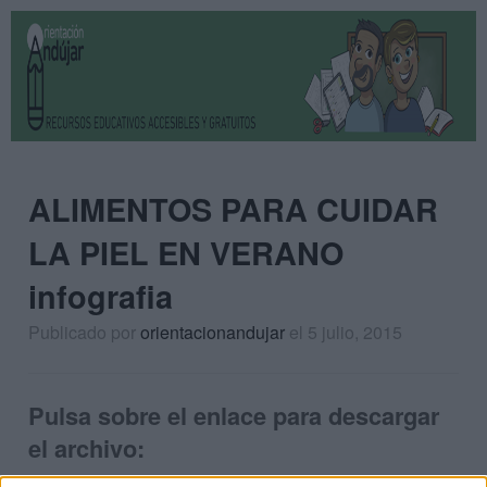
ALIMENTOS PARA CUIDAR
LA PIEL EN VERANO
infografia
Publicado por
orientacionandujar
el 5 julio, 2015
Pulsa sobre el enlace para descargar
el archivo: