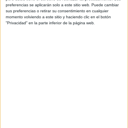
preferencias se aplicarán solo a este sitio web. Puede cambiar
Orientación Andújar no es solo un blog, es la apuesta
sus preferencias o retirar su consentimiento en cualquier
personal de dos profesores Ginés y Maribel, que
momento volviendo a este sitio y haciendo clic en el botón
además de ser pareja, son los encargados de los
"Privacidad" en la parte inferior de la página web.
contenidos que encontramos dentro del blog y en el
cual, vuelcan la mayor parte del tiempo, que sus tareas
como docentes, y voluntarios en sus meses de verano
les permite.
DEJA UNA RESPUESTA
Tu dirección de correo electrónico no será
publicada.
Los campos obligatorios están marcados
con
*
Comentario
*