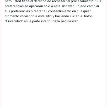
pero usted tiene el derecho de rechazar tal procesamiento. Sus
preferencias se aplicarán solo a este sitio web. Puede cambiar
Acerca de orientacionandujar
sus preferencias o retirar su consentimiento en cualquier
momento volviendo a este sitio y haciendo clic en el botón
Orientación Andújar no es solo un blog, es la apuesta
"Privacidad" en la parte inferior de la página web.
personal de dos profesores Ginés y Maribel, que
además de ser pareja, son los encargados de los
contenidos que encontramos dentro del blog y en el
cual, vuelcan la mayor parte del tiempo, que sus tareas
como docentes, y voluntarios en sus meses de verano
les permite.
DEJA UNA RESPUESTA
Tu dirección de correo electrónico no será
publicada.
Los campos obligatorios están marcados
con
*