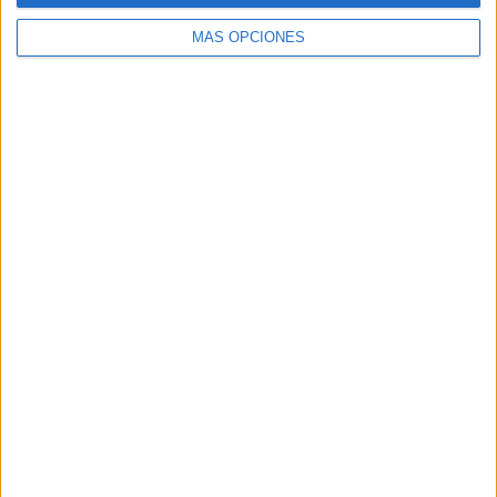
MÁS OPCIONES
Buscar
Buscar
¿TE GUSTA NUESTRO MATERIAL?
Introduce tu email para unirte a otros
80.864 suscriptores.
Dirección