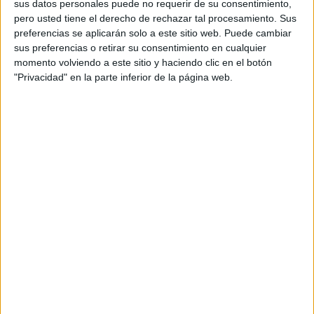
sus datos personales puede no requerir de su consentimiento,
pero usted tiene el derecho de rechazar tal procesamiento. Sus
preferencias se aplicarán solo a este sitio web. Puede cambiar
sus preferencias o retirar su consentimiento en cualquier
momento volviendo a este sitio y haciendo clic en el botón
"Privacidad" en la parte inferior de la página web.
Acerca de orientacionandujar
Orientación Andújar no es solo un blog, es la apuesta
personal de dos profesores Ginés y Maribel, que
además de ser pareja, son los encargados de los
contenidos que encontramos dentro del blog y en el
cual, vuelcan la mayor parte del tiempo, que sus tareas
como docentes, y voluntarios en sus meses de verano
les permite.
DEJA UNA RESPUESTA