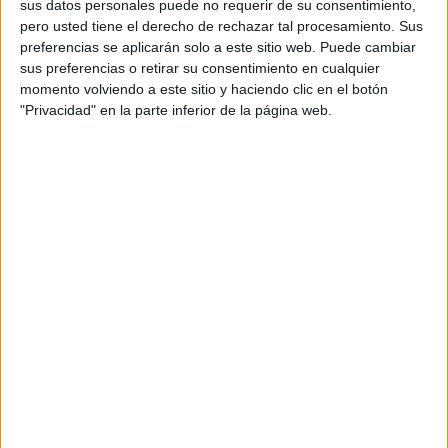
sus datos personales puede no requerir de su consentimiento,
pero usted tiene el derecho de rechazar tal procesamiento. Sus
preferencias se aplicarán solo a este sitio web. Puede cambiar
sus preferencias o retirar su consentimiento en cualquier
momento volviendo a este sitio y haciendo clic en el botón
"Privacidad" en la parte inferior de la página web.
Acerca de orientacionandujar
Orientación Andújar no es solo un blog, es la apuesta
personal de dos profesores Ginés y Maribel, que
además de ser pareja, son los encargados de los
contenidos que encontramos dentro del blog y en el
cual, vuelcan la mayor parte del tiempo, que sus tareas
como docentes, y voluntarios en sus meses de verano
les permite.
DEJA UNA RESPUESTA