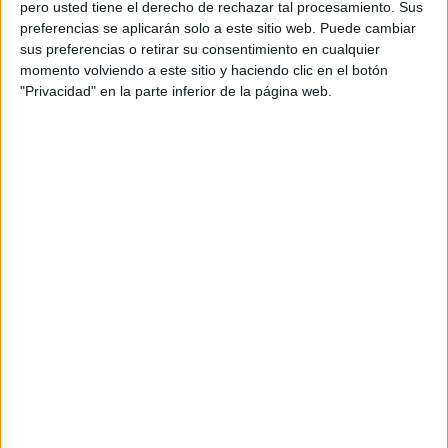
pero usted tiene el derecho de rechazar tal procesamiento. Sus
preferencias se aplicarán solo a este sitio web. Puede cambiar
sus preferencias o retirar su consentimiento en cualquier
Acerca de orientacionandujar
momento volviendo a este sitio y haciendo clic en el botón
"Privacidad" en la parte inferior de la página web.
Orientación Andújar no es solo un blog, es la apuesta
personal de dos profesores Ginés y Maribel, que
además de ser pareja, son los encargados de los
contenidos que encontramos dentro del blog y en el
cual, vuelcan la mayor parte del tiempo, que sus tareas
como docentes, y voluntarios en sus meses de verano
les permite.
DEJA UNA RESPUESTA
Tu dirección de correo electrónico no será
publicada.
Los campos obligatorios están marcados
con
*