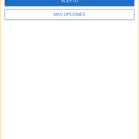
ACEPTO
MÁS OPCIONES
Buscar
Buscar
¿TE GUSTA NUESTRO MATERIAL?
Introduce tu email para unirte a otros
80.859 suscriptores.