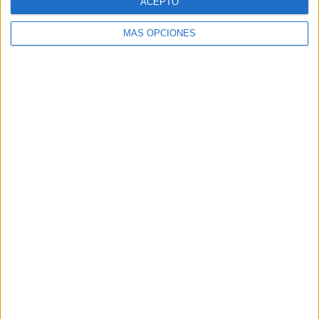
ACEPTO
MÁS OPCIONES
Buscar
Buscar
¿TE GUSTA NUESTRO MATERIAL?
Introduce tu email para unirte a otros
80.861 suscriptores.