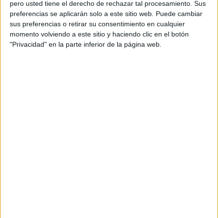
pero usted tiene el derecho de rechazar tal procesamiento. Sus
preferencias se aplicarán solo a este sitio web. Puede cambiar
sus preferencias o retirar su consentimiento en cualquier
Acerca de orientacionandujar
momento volviendo a este sitio y haciendo clic en el botón
"Privacidad" en la parte inferior de la página web.
Orientación Andújar no es solo un blog, es la apuesta
personal de dos profesores Ginés y Maribel, que
además de ser pareja, son los encargados de los
contenidos que encontramos dentro del blog y en el
cual, vuelcan la mayor parte del tiempo, que sus tareas
como docentes, y voluntarios en sus meses de verano
les permite.
DEJA UNA RESPUESTA
Tu dirección de correo electrónico no será
publicada.
Los campos obligatorios están marcados
con
*