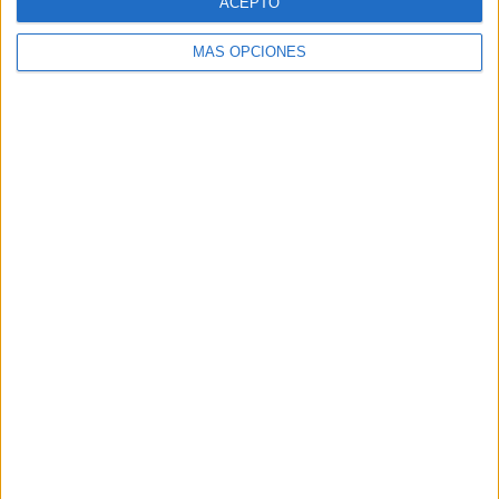
ACEPTO
MÁS OPCIONES
Buscar
Buscar
¿TE GUSTA NUESTRO MATERIAL?
Introduce tu email para unirte a otros
80.868 suscriptores.