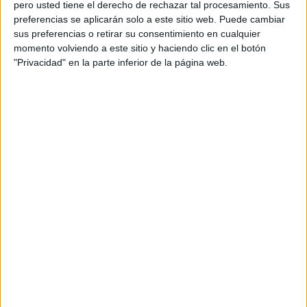
pero usted tiene el derecho de rechazar tal procesamiento. Sus
preferencias se aplicarán solo a este sitio web. Puede cambiar
sus preferencias o retirar su consentimiento en cualquier
Acerca de orientacionandujar
momento volviendo a este sitio y haciendo clic en el botón
"Privacidad" en la parte inferior de la página web.
Orientación Andújar no es solo un blog, es la apuesta
personal de dos profesores Ginés y Maribel, que
además de ser pareja, son los encargados de los
contenidos que encontramos dentro del blog y en el
cual, vuelcan la mayor parte del tiempo, que sus tareas
como docentes, y voluntarios en sus meses de verano
les permite.
DEJA UNA RESPUESTA
Tu dirección de correo electrónico no será
publicada.
Los campos obligatorios están marcados
con
*