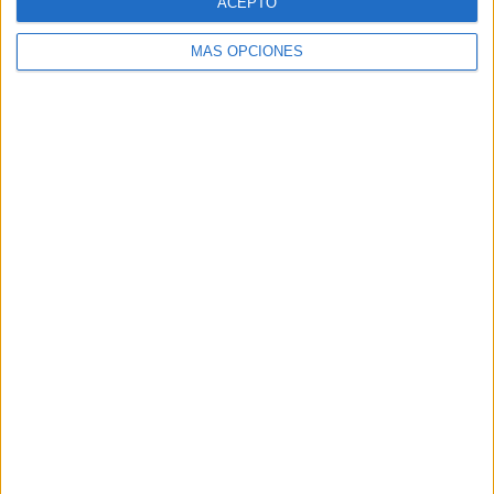
ACEPTO
MÁS OPCIONES
Buscar
Buscar
¿TE GUSTA NUESTRO MATERIAL?
Introduce tu email para unirte a otros
80.871 suscriptores.