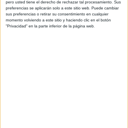
pero usted tiene el derecho de rechazar tal procesamiento. Sus
preferencias se aplicarán solo a este sitio web. Puede cambiar
sus preferencias o retirar su consentimiento en cualquier
Acerca de orientacionandujar
momento volviendo a este sitio y haciendo clic en el botón
"Privacidad" en la parte inferior de la página web.
Orientación Andújar no es solo un blog, es la apuesta
personal de dos profesores Ginés y Maribel, que
además de ser pareja, son los encargados de los
contenidos que encontramos dentro del blog y en el
cual, vuelcan la mayor parte del tiempo, que sus tareas
como docentes, y voluntarios en sus meses de verano
les permite.
DEJA UNA RESPUESTA
Tu dirección de correo electrónico no será
publicada.
Los campos obligatorios están marcados
con
*