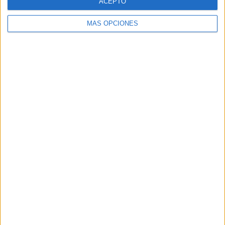
ACEPTO
MÁS OPCIONES
Buscar
Buscar
¿TE GUSTA NUESTRO MATERIAL?
Introduce tu email para unirte a otros
80.852 suscriptores.