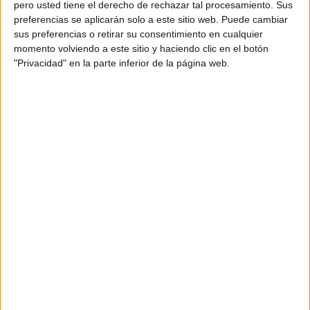
pero usted tiene el derecho de rechazar tal procesamiento. Sus
preferencias se aplicarán solo a este sitio web. Puede cambiar
sus preferencias o retirar su consentimiento en cualquier
Acerca de orientacionandujar
momento volviendo a este sitio y haciendo clic en el botón
"Privacidad" en la parte inferior de la página web.
Orientación Andújar no es solo un blog, es la apuesta
personal de dos profesores Ginés y Maribel, que
además de ser pareja, son los encargados de los
contenidos que encontramos dentro del blog y en el
cual, vuelcan la mayor parte del tiempo, que sus tareas
como docentes, y voluntarios en sus meses de verano
les permite.
DEJA UNA RESPUESTA
Tu dirección de correo electrónico no será
publicada.
Los campos obligatorios están marcados
con
*