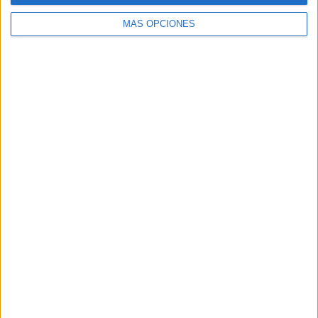
MÁS OPCIONES
Buscar
Buscar
¿TE GUSTA NUESTRO MATERIAL?
Introduce tu email para unirte a otros
80.864 suscriptores.
Dirección