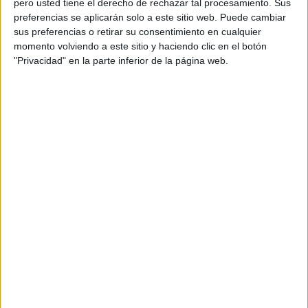
pero usted tiene el derecho de rechazar tal procesamiento. Sus
preferencias se aplicarán solo a este sitio web. Puede cambiar
Acerca de orientacionandujar
sus preferencias o retirar su consentimiento en cualquier
momento volviendo a este sitio y haciendo clic en el botón
Orientación Andújar no es solo un blog, es la apuesta
"Privacidad" en la parte inferior de la página web.
personal de dos profesores Ginés y Maribel, que
además de ser pareja, son los encargados de los
contenidos que encontramos dentro del blog y en el
cual, vuelcan la mayor parte del tiempo, que sus tareas
como docentes, y voluntarios en sus meses de verano
les permite.
DEJA UNA RESPUESTA
Tu dirección de correo electrónico no será
publicada.
Los campos obligatorios están marcados
con
*