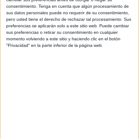
consentimiento.
Tenga en cuenta que algún procesamiento de
sus datos personales puede no requerir de su consentimiento,
DIRIGIDO A:
pero usted tiene el derecho de rechazar tal procesamiento. Sus
preferencias se aplicarán solo a este sitio web. Puede cambiar
sus preferencias o retirar su consentimiento en cualquier
Maestros y maestras, profesores y profesoras,
momento volviendo a este sitio y haciendo clic en el botón
psicólogos, orientadores, logopedas,estudiantes y
"Privacidad" en la parte inferior de la página web.
profesionales de la educación de todas las etapas
(infantil, primaria, secundaria, bachillerato, PT y AL),
profesionales de la salud, equipos directivos de
colegios que quieran emprender un cambio
metodológico en su centro, padres y madres
interesados por la educación de sus hijos,
asociaciones de niños y niñas con necesidades
específicas de apoyo educativo y cualquier persona
interesada en aprender esta metodología para
trabajar con sus alumn@s e hij@s.