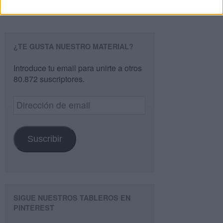
¿TE GUSTA NUESTRO MATERIAL?
Introduce tu email para unirte a otros
80.872 suscriptores.
Dirección
de
email
Suscribir
SIGUE NUESTROS TABLEROS EN
PINTEREST