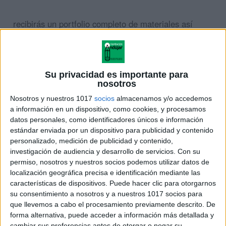
recibirás un portfolio completo de materiales así
como un USB con lo mejor de los materiales de
nuestro blog.
Su privacidad es importante para
AQUI TODA LA INFORMACIÓN
nosotros
Nosotros y nuestros 1017
socios
almacenamos y/o accedemos
a información en un dispositivo, como cookies, y procesamos
datos personales, como identificadores únicos e información
estándar enviada por un dispositivo para publicidad y contenido
personalizado, medición de publicidad y contenido,
investigación de audiencia y desarrollo de servicios.
Con su
permiso, nosotros y nuestros socios podemos utilizar datos de
localización geográfica precisa e identificación mediante las
características de dispositivos. Puede hacer clic para otorgarnos
su consentimiento a nosotros y a nuestros 1017 socios para
que llevemos a cabo el procesamiento previamente descrito. De
forma alternativa, puede acceder a información más detallada y
Madrid Inteligencias Múltiples
cambiar sus preferencias antes de otorgar o negar su