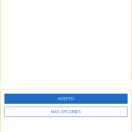
MAS RECURSOS SOBRE ESTE TEMA
Agotadas el
75% de las
plazas. No te
quedes sin
asistir al
TALLER
INTELIGENCIAS
MÚLTIPLES Y
TIC presencial
16 Abril Madrid
Jornada
TALLER de
Inteligencias
Múltiples con
ACEPTO
orientación
Andújar
MÁS OPCIONES
ÚLTIMAS
PLAZAS En una
semana nos