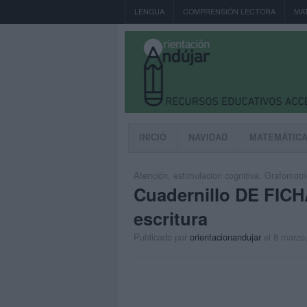
LENGUA
COMPRENSIÓN LECTORA
MA
INICIO
NAVIDAD
MATEMÁTIC
Atención
,
estimulacion cognitiva
,
Grafomotri
Cuadernillo DE FICHA
escritura
Publicado por
orientacionandujar
el 8 marzo