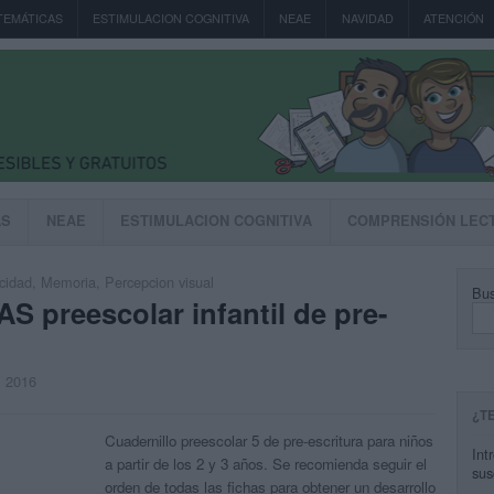
TEMÁTICAS
ESTIMULACION COGNITIVA
NEAE
NAVIDAD
ATENCIÓN
AS
NEAE
ESTIMULACION COGNITIVA
COMPRENSIÓN LEC
cidad
,
Memoria
,
Percepcion visual
Bus
S preescolar infantil de pre-
, 2016
¿T
Cuadernillo preescolar 5 de pre-escritura para niños
Int
a partir de los 2 y 3 años. Se recomienda seguir el
sus
orden de todas las fichas para obtener un desarrollo