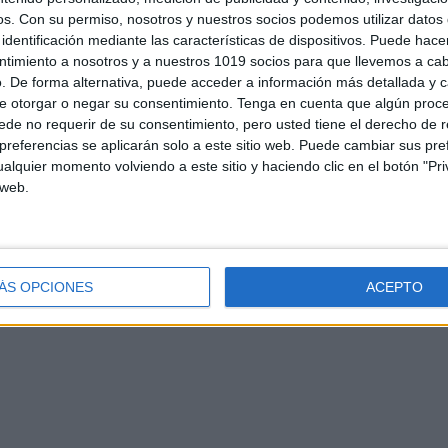
os.
Con su permiso, nosotros y nuestros socios podemos utilizar datos 
05 Preescolar 12
identificación mediante las características de dispositivos. Puede hacer
ntimiento a nosotros y a nuestros 1019 socios para que llevemos a ca
05 Preescolar 13
. De forma alternativa, puede acceder a información más detallada y 
e otorgar o negar su consentimiento.
Tenga en cuenta que algún proc
05 Preescolar 14
de no requerir de su consentimiento, pero usted tiene el derecho de r
referencias se aplicarán solo a este sitio web. Puede cambiar sus pref
05 Preescolar 15
alquier momento volviendo a este sitio y haciendo clic en el botón "Pri
 web.
05 Preescolar 16
05 Preescolar 17
05 Preescolar 18
ÁS OPCIONES
ACEPTO
05 Preescolar 19