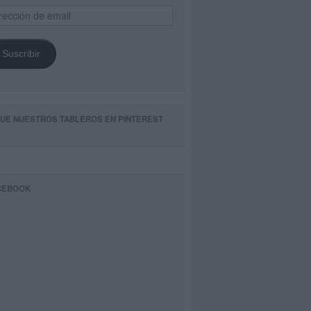
ección
il
Suscribir
GUE NUESTROS TABLEROS EN PINTEREST
CEBOOK