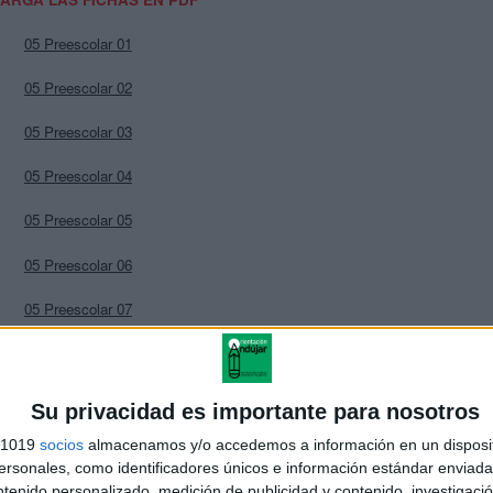
05 Preescolar 01
05 Preescolar 02
05 Preescolar 03
05 Preescolar 04
05 Preescolar 05
05 Preescolar 06
05 Preescolar 07
05 Preescolar 08
05 Preescolar 09
Su privacidad es importante para nosotros
05 Preescolar 10
s 1019
socios
almacenamos y/o accedemos a información en un disposit
sonales, como identificadores únicos e información estándar enviada 
05 Preescolar 11
ntenido personalizado, medición de publicidad y contenido, investigaci