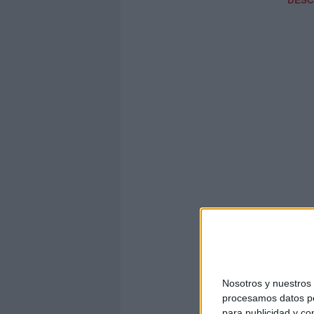
Nosotros y nuestro
procesamos datos per
para publicidad y co