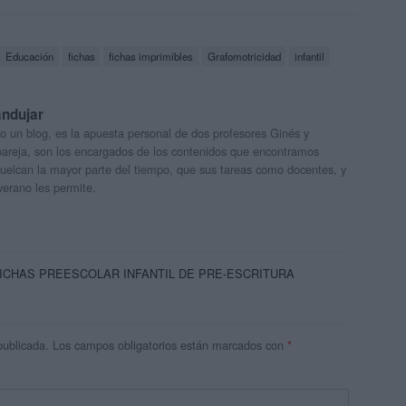
Educación
fichas
fichas imprimibles
Grafomotricidad
infantil
andujar
o un blog, es la apuesta personal de dos profesores Ginés y
areja, son los encargados de los contenidos que encontramos
 vuelcan la mayor parte del tiempo, que sus tareas como docentes, y
verano les permite.
FICHAS PREESCOLAR INFANTIL DE PRE-ESCRITURA
publicada.
Los campos obligatorios están marcados con
*