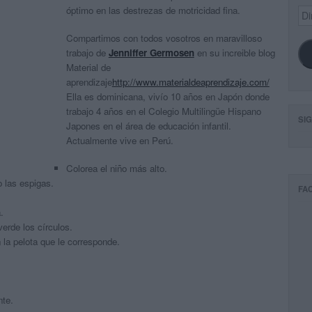
óptimo en las destrezas de motricidad fina.
Dir
de
ema
Compartimos con todos vosotros en maravilloso
trabajo de
Jenniffer Germosen
en su increible blog
Material de
aprendizaje
http://www.materialdeaprendizaje.com/
Ella es dominicana, vivío 10 años en Japón donde
trabajo 4 años en el Colegio Multilingüe Hispano
SI
Japones en el área de educación infantil.
Actualmente vive en Perú.
Colorea el niño más alto.
o las espigas.
FA
.
verde los círculos.
 la pelota que le corresponde.
nte.