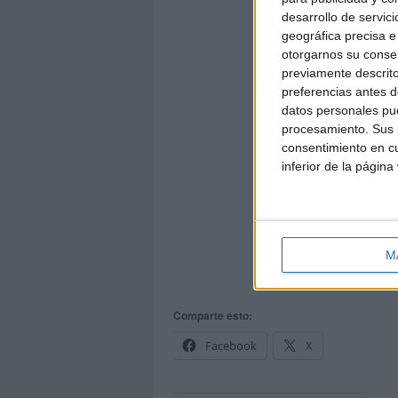
desarrollo de servici
geográfica precisa e 
otorgarnos su conse
previamente descrito
preferencias antes d
datos personales pue
procesamiento. Sus p
consentimiento en cu
inferior de la página
M
Comparte esto:
Facebook
X