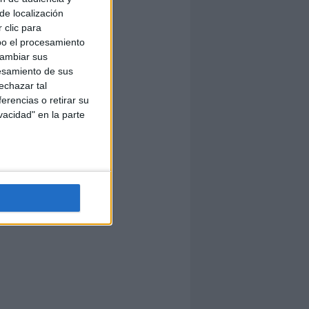
de localización
 clic para
bo el procesamiento
cambiar sus
esamiento de sus
echazar tal
erencias o retirar su
vacidad" en la parte