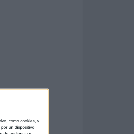
ivo, como cookies, y
por un dispositivo
ón de audiencia y