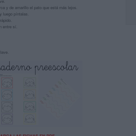
ve.
ca y de amarillo el pato que está más lejos.
y luego píntalas.
rápido.
 entre sí.
lave.
ARGA LAS FICHAS EN PDF