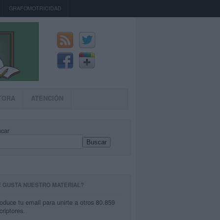
GRAFOMOTRICIDAD
TORA
ATENCIÓN
car
Buscar
E GUSTA NUESTRO MATERIAL?
roduce tu email para unirte a otros 80.859
criptores.