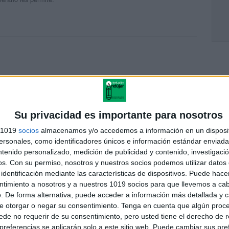
Su privacidad es importante para nosotros
s 1019
socios
almacenamos y/o accedemos a información en un disposit
sonales, como identificadores únicos e información estándar enviada 
ntenido personalizado, medición de publicidad y contenido, investigaci
n mis pequeños. muchas gracias por compartir.
os.
Con su permiso, nosotros y nuestros socios podemos utilizar datos 
rgar el de 1°, se haber el pdf y aparece el de 2° ¿se podrá
identificación mediante las características de dispositivos. Puede hacer
ntimiento a nosotros y a nuestros 1019 socios para que llevemos a ca
. De forma alternativa, puede acceder a información más detallada y 
e otorgar o negar su consentimiento.
Tenga en cuenta que algún proc
de no requerir de su consentimiento, pero usted tiene el derecho de r
referencias se aplicarán solo a este sitio web. Puede cambiar sus pref