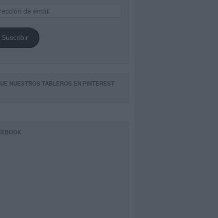
ección
il
Suscribir
GUE NUESTROS TABLEROS EN PINTEREST
CEBOOK