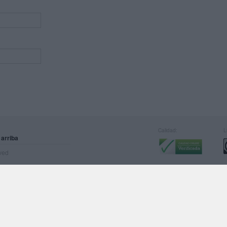
Calidad:
L
 arriba
rved