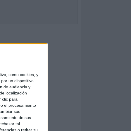
ivo, como cookies, y
por un dispositivo
ón de audiencia y
de localización
 clic para
bo el procesamiento
cambiar sus
esamiento de sus
echazar tal
erencias o retirar su