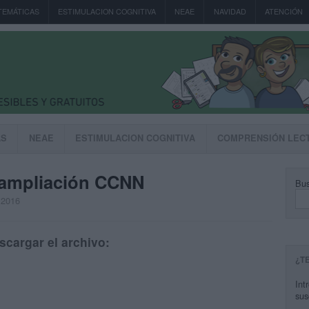
TEMÁTICAS
ESTIMULACION COGNITIVA
NEAE
NAVIDAD
ATENCIÓN
AS
NEAE
ESTIMULACION COGNITIVA
COMPRENSIÓN LEC
y ampliación CCNN
Bus
 2016
scargar el archivo:
¿T
Int
sus