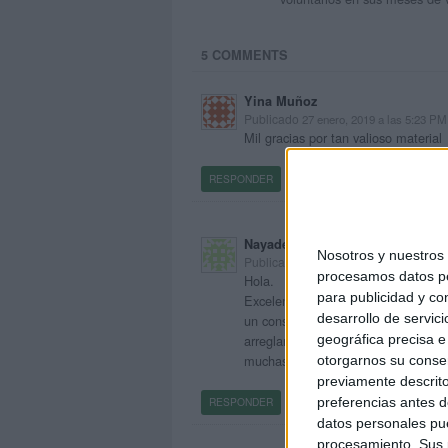
5 COMMENTS
Yina Muñoz
Publicado
27 enero, 2019 a las 5:23 PM
Mil gracias por tan valioso material
RESPONDER
Nayadeth Arriagada
Nosotros y nuestro
Publicado
24 mayo, 2019 a las 4:08 AM
procesamos datos per
Hola.
para publicidad y co
Excelente material para trabajar co
desarrollo de servici
un consulta, en el enlace para desca
geográfica precisa e 
arreglar ese punto?
muchas gracias.
otorgarnos su conse
previamente descrito
preferencias antes d
RESPONDER
datos personales pue
procesamiento. Sus p