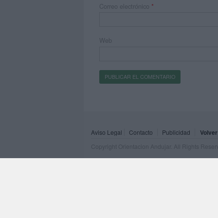
Correo electrónico
*
Web
Aviso Legal
Contacto
Publicidad
Volver
Copyright Orientacion Andujar. All Rights Rese