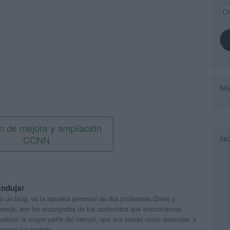
Dir
de
ema
SI
an de mejora y ampliación
CCNN
FA
andujar
o un blog, es la apuesta personal de dos profesores Ginés y
areja, son los encargados de los contenidos que encontramos
 vuelcan la mayor parte del tiempo, que sus tareas como docentes, y
verano les permite.