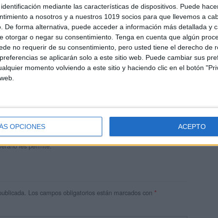
identificación mediante las características de dispositivos. Puede hacer
ntimiento a nosotros y a nuestros 1019 socios para que llevemos a ca
. De forma alternativa, puede acceder a información más detallada y 
e otorgar o negar su consentimiento.
Tenga en cuenta que algún proc
de no requerir de su consentimiento, pero usted tiene el derecho de r
referencias se aplicarán solo a este sitio web. Puede cambiar sus pref
alquier momento volviendo a este sitio y haciendo clic en el botón "Pri
 web.
andujar
o un blog, es la apuesta personal de dos profesores Ginés y
areja, son los encargados de los contenidos que encontramos
ÁS OPCIONES
ACEPTO
 vuelcan la mayor parte del tiempo, que sus tareas como docentes, y
verano les permite.
publicada.
Los campos obligatorios están marcados con
*