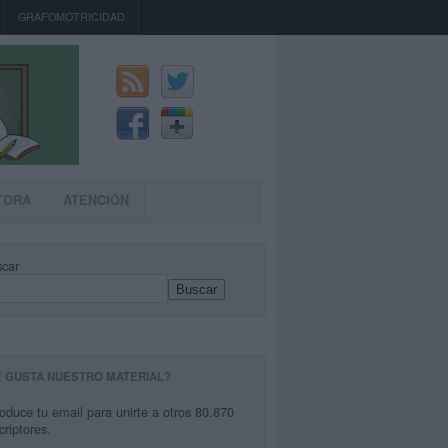
GRAFOMOTRICIDAD
TORA
ATENCIÓN
car
Buscar
E GUSTA NUESTRO MATERIAL?
roduce tu email para unirte a otros 80.870
criptores.