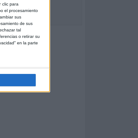
 clic para
bo el procesamiento
cambiar sus
esamiento de sus
echazar tal
erencias o retirar su
vacidad" en la parte