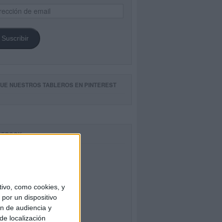
ección
il
Suscribir
GUE NUESTROS TABLEROS EN PINTEREST
CEBOOK
ivo, como cookies, y
por un dispositivo
ón de audiencia y
de localización