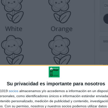
Dir
de
ema
SI
FA
Su privacidad es importante para nosotros
s 1019
socios
almacenamos y/o accedemos a información en un disposit
sonales, como identificadores únicos e información estándar enviada 
ntenido personalizado, medición de publicidad y contenido, investigaci
os.
Con su permiso, nosotros y nuestros socios podemos utilizar datos 