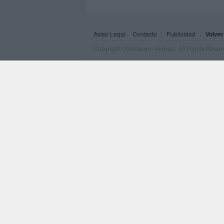
Aviso Legal
Contacto
Publicidad
Volver
Copyright Orientacion Andujar. All Rights Rese