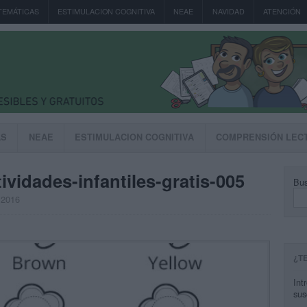
TEMÁTICAS
ESTIMULACION COGNITIVA
NEAE
NAVIDAD
ATENCIÓN
AS
NEAE
ESTIMULACION COGNITIVA
COMPRENSIÓN LEC
ividades-infantiles-gratis-005
Bus
 2016
¿T
Int
sus