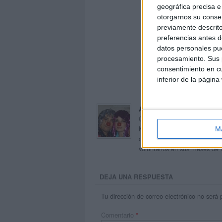
geográfica precisa e 
otorgarnos su conse
previamente descrito
preferencias antes d
datos personales pue
procesamiento. Sus p
consentimiento en cu
inferior de la página
Acerca de orientacion
Orientación Andújar no es sol
Maribel, que además de ser p
M
dentro del blog y en el cual,
voluntarios en sus meses de 
DEJA UNA RESPUESTA
Tu dirección de correo electrónico no será 
Comentario
*