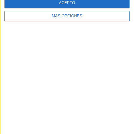
ACEPTO
MÁS OPCIONES
Buscar
Buscar
¿TE GUSTA NUESTRO MATERIAL?
Introduce tu email para unirte a otros
80.867 suscriptores.