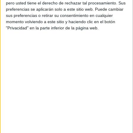
pero usted tiene el derecho de rechazar tal procesamiento. Sus
preferencias se aplicarán solo a este sitio web. Puede cambiar
sus preferencias o retirar su consentimiento en cualquier
momento volviendo a este sitio y haciendo clic en el botón
Acerca de orientacionandujar
"Privacidad" en la parte inferior de la página web.
Orientación Andújar no es solo un blog, es la apuesta
personal de dos profesores Ginés y Maribel, que
además de ser pareja, son los encargados de los
contenidos que encontramos dentro del blog y en el
cual, vuelcan la mayor parte del tiempo, que sus tareas
como docentes, y voluntarios en sus meses de verano
les permite.
DEJA UNA RESPUESTA
Tu dirección de correo electrónico no será
publicada.
Los campos obligatorios están marcados
con
*