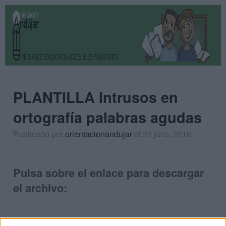
PLANTILLA Intrusos en
ortografía palabras agudas
Publicado por
orientacionandujar
el 27 julio, 2016
Pulsa sobre el enlace para descargar
el archivo: