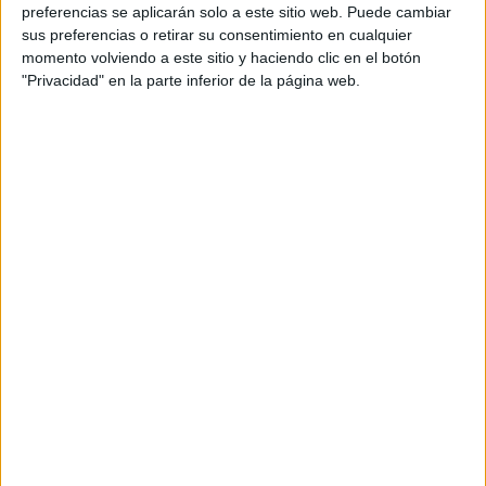
personal de dos profesores Ginés y Maribel, que
preferencias se aplicarán solo a este sitio web. Puede cambiar
además de ser pareja, son los encargados de los
sus preferencias o retirar su consentimiento en cualquier
momento volviendo a este sitio y haciendo clic en el botón
contenidos que encontramos dentro del blog y en el
"Privacidad" en la parte inferior de la página web.
cual, vuelcan la mayor parte del tiempo, que sus tareas
como docentes, y voluntarios en sus meses de verano
les permite.
DEJA UNA RESPUESTA
Tu dirección de correo electrónico no será
publicada.
Los campos obligatorios están marcados
con
*
Comentario
*