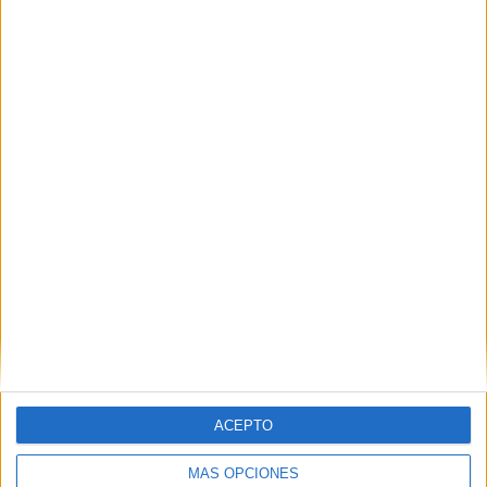
Nombre
*
Correo electrónico
*
Web
ACEPTO
MÁS OPCIONES