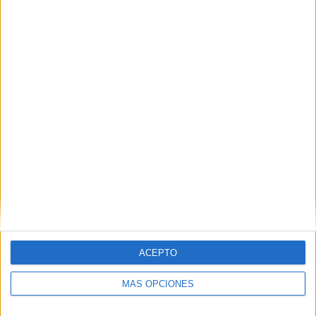
RESPONDER
DEJA UNA RESPUESTA
Tu dirección de correo electrónico no será
publicada.
Los campos obligatorios están marcados
con
*
Comentario
*
ACEPTO
MÁS OPCIONES