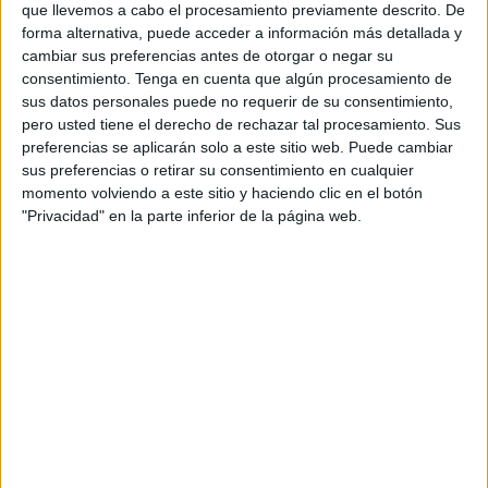
que llevemos a cabo el procesamiento previamente descrito. De
Orientación Andújar no es solo un blog, es la apuesta
forma alternativa, puede acceder a información más detallada y
personal de dos profesores Ginés y Maribel, que
cambiar sus preferencias antes de otorgar o negar su
además de ser pareja, son los encargados de los
consentimiento.
Tenga en cuenta que algún procesamiento de
sus datos personales puede no requerir de su consentimiento,
contenidos que encontramos dentro del blog y en el
pero usted tiene el derecho de rechazar tal procesamiento. Sus
cual, vuelcan la mayor parte del tiempo, que sus tareas
preferencias se aplicarán solo a este sitio web. Puede cambiar
como docentes, y voluntarios en sus meses de verano
sus preferencias o retirar su consentimiento en cualquier
les permite.
momento volviendo a este sitio y haciendo clic en el botón
"Privacidad" en la parte inferior de la página web.
4 COMMENTS
Luis Ángel
Publicado
28 enero, 2019 a las 5:09 AM
Que es muy buena .
RESPONDER