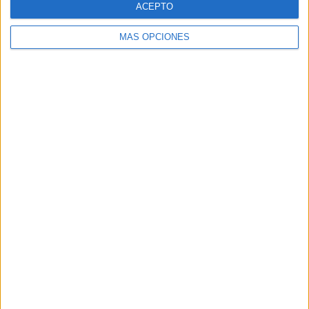
ACEPTO
MÁS OPCIONES
Buscar
Buscar
¿TE GUSTA NUESTRO MATERIAL?
Introduce tu email para unirte a otros
80.868 suscriptores.