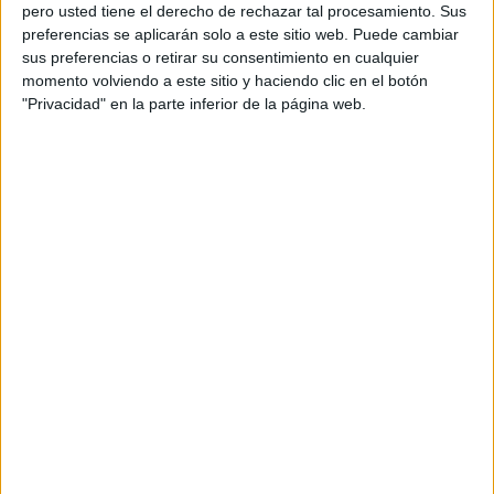
pero usted tiene el derecho de rechazar tal procesamiento. Sus
preferencias se aplicarán solo a este sitio web. Puede cambiar
sus preferencias o retirar su consentimiento en cualquier
momento volviendo a este sitio y haciendo clic en el botón
Acerca de orientacionandujar
"Privacidad" en la parte inferior de la página web.
Orientación Andújar no es solo un blog, es la apuesta
personal de dos profesores Ginés y Maribel, que
además de ser pareja, son los encargados de los
contenidos que encontramos dentro del blog y en el
cual, vuelcan la mayor parte del tiempo, que sus tareas
como docentes, y voluntarios en sus meses de verano
les permite.
DEJA UNA RESPUESTA
Tu dirección de correo electrónico no será
publicada.
Los campos obligatorios están marcados
con
*