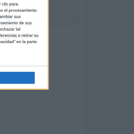
 clic para
bo el procesamiento
cambiar sus
esamiento de sus
echazar tal
erencias o retirar su
vacidad" en la parte