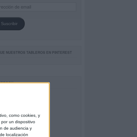
ección
il
Suscribir
GUE NUESTROS TABLEROS EN PINTEREST
CEBOOK
ivo, como cookies, y
por un dispositivo
ón de audiencia y
de localización