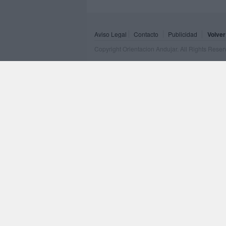
Aviso Legal
Contacto
Publicidad
Volver
Copyright Orientacion Andujar. All Rights Rese