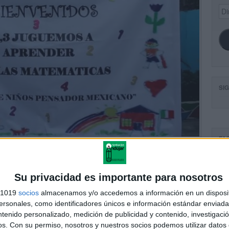
Dir
de
ema
SI
FA
Su privacidad es importante para nosotros
s 1019
socios
almacenamos y/o accedemos a información en un disposit
sonales, como identificadores únicos e información estándar enviada 
ntenido personalizado, medición de publicidad y contenido, investigaci
os.
Con su permiso, nosotros y nuestros socios podemos utilizar datos 