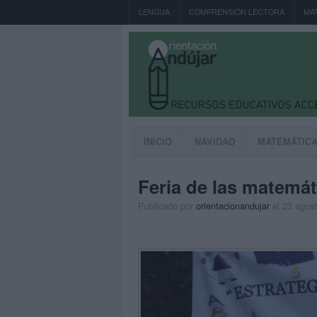
LENGUA
COMPRENSIÓN LECTORA
MA
INICIO
NAVIDAD
MATEMÁTIC
Feria de las matemát
Publicado por
orientacionandujar
el 23 agos