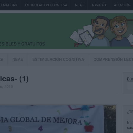
TEMÁTICAS
ESTIMULACION COGNITIVA
NEAE
NAVIDAD
ATENCIÓN
AS
NEAE
ESTIMULACION COGNITIVA
COMPRENSIÓN LEC
icas- (1)
Bus
to, 2016
¿T
Int
sus