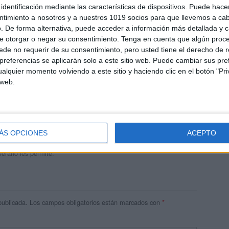
identificación mediante las características de dispositivos. Puede hacer
ntimiento a nosotros y a nuestros 1019 socios para que llevemos a ca
. De forma alternativa, puede acceder a información más detallada y 
e otorgar o negar su consentimiento.
Tenga en cuenta que algún proc
de no requerir de su consentimiento, pero usted tiene el derecho de r
referencias se aplicarán solo a este sitio web. Puede cambiar sus pref
alquier momento volviendo a este sitio y haciendo clic en el botón "Pri
 web.
andujar
o un blog, es la apuesta personal de dos profesores Ginés y
areja, son los encargados de los contenidos que encontramos
ÁS OPCIONES
ACEPTO
 vuelcan la mayor parte del tiempo, que sus tareas como docentes, y
verano les permite.
publicada.
Los campos obligatorios están marcados con
*