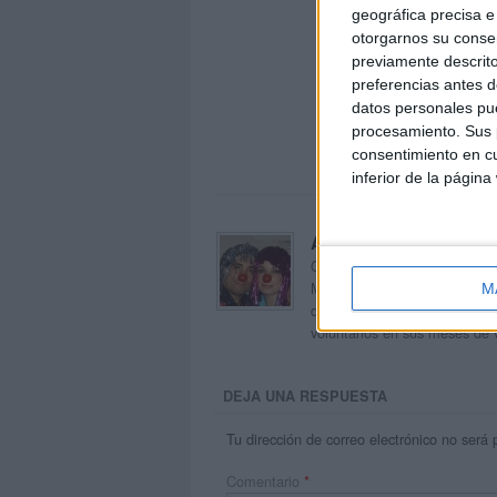
geográfica precisa e 
otorgarnos su conse
previamente descrito
preferencias antes d
datos personales pue
procesamiento. Sus p
consentimiento en cu
inferior de la página
Acerca de orientacion
Orientación Andújar no es sol
Maribel, que además de ser p
M
dentro del blog y en el cual,
voluntarios en sus meses de 
DEJA UNA RESPUESTA
Tu dirección de correo electrónico no será 
Comentario
*