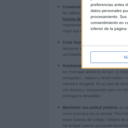
preferencias antes d
Comenzar la adaptación en casa:
par
datos personales pue
los hábitos diarios del niño, es necesa
procesamiento. Sus p
horarios de sueño
y las comidas. Los e
consentimiento en cu
importantes durante el periodo de adap
inferior de la página
mejor que estas modificaciones se hag
Crear ilusión:
visitar el colegio con 
reconocer el espacio, o preparar con el
actividades que predisponen al escolar 
M
Desdramatizar las despedidas:
las de
los chantajes afectivos de tipo «si llo
enseguida», «aparco y ahora vuelvo» o 
volverá a recogerle. En el caso de situ
con ternura y comprensión pero con fi
prolongar la despedida.
Manifestar una actitud positiva:
es nec
como amenaza con el escolar. Para trans
cosas buenas del colegio, hablarle de l
los amigos nuevos que puede encontrar