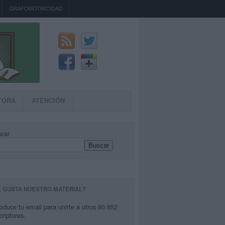
GRAFOMOTRICIDAD
TORA
ATENCIÓN
car
Buscar
E GUSTA NUESTRO MATERIAL?
roduce tu email para unirte a otros 80.852
criptores.