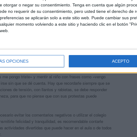
e otorgar o negar su consentimiento.
Tenga en cuenta que algún proc
a que el inicio de la escuela no suponga un cambio brusco en
de no requerir de su consentimiento, pero usted tiene el derecho de r
rio, en las semanas previas, adaptar de forma progresiva los
referencias se aplicarán solo a este sitio web. Puede cambiar sus pref
specialistas recomiendan también no introducir otros cambios
alquier momento volviendo a este sitio y haciendo clic en el botón "Pri
tación, como quitar el chupete o cambiar de habitación. Es
 web.
an antes o después de esta etapa adaptativa.
el niño antes de empezar las clases, de modo que después pueda
los el material que deben llevar a las clases son algunas
a ilusionarse con esta nueva etapa de su vida.
ÁS OPCIONES
ACEPTO
spedidas deben ser breves y alegres. Es recomendable evitar
ras me pongo triste» y mentir al niño con frases como «vengo
irse sin que se dé cuenta. Hay que recordarle siempre que se
aciones de tensión, con llantos y rabietas, se debe responder
rmeza, para que no piense que con sus protestas puede
esario evitar los comentarios negativos o utilizar el colegio
mitirle felicidad y tranquilidad, es recomendable contarle
as actividades divertidas que puede hacer en el aula o de todos
.