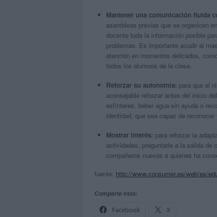
Mantener una comunicación fluida co
asambleas previas que se organicen en el
docente toda la información posible pa
problemas. Es importante acudir al maes
atención en momentos delicados, como s
todos los alumnos de la clase.
Reforzar su autonomía:
para que el ni
aconsejable reforzar antes del inicio d
esfínteres, beber agua sin ayuda o rec
identidad, que sea capaz de reconocer
Mostrar interés:
para reforzar la adapt
actividades, preguntarle a la salida d
compañeros nuevos a quienes ha cono
fuente:
http://www.consumer.es/web/es/edu
Comparte esto:
Facebook
X