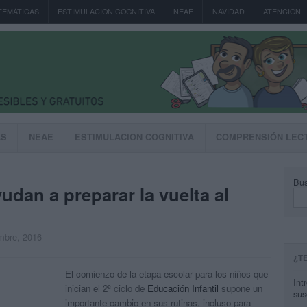
TEMÁTICAS
ESTIMULACION COGNITIVA
NEAE
NAVIDAD
ATENCIÓN
AS
NEAE
ESTIMULACION COGNITIVA
COMPRENSIÓN LEC
Bus
dan a preparar la vuelta al
embre, 2016
¿T
El comienzo de la etapa escolar para los niños que
Int
inician el 2º ciclo de
Educación Infantil
supone un
sus
importante cambio en sus rutinas, incluso para