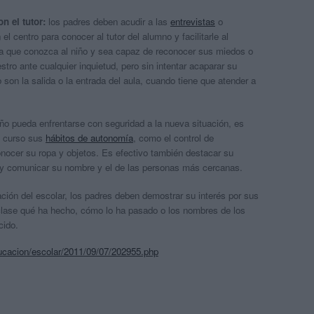
n el tutor:
los padres deben acudir a las
entrevistas
o
 centro para conocer al tutor del alumno y facilitarle al
ra que conozca al niño y sea capaz de reconocer sus miedos o
tro ante cualquier inquietud, pero sin intentar acaparar su
on la salida o la entrada del aula, cuando tiene que atender a
ño pueda enfrentarse con seguridad a la nueva situación, es
el curso sus
hábitos de autonomía
, como el control de
onocer su ropa y objetos. Es efectivo también destacar su
 y comunicar su nombre y el de las personas más cercanas.
ación del escolar, los padres deben demostrar su interés por sus
e clase qué ha hecho, cómo lo ha pasado o los nombres de los
cido.
cacion/escolar/2011/09/07/202955.php