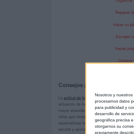
Organizar l
Repasar la
Hacer un pl
Escoger un
Haced prop
Conocer h
Consejos para padres
Nosotros y nuestro
La
actitud de los progenitores
ante el inicio
procesamos datos per
actuación de los niños. Según los resultado
para publicidad y co
mayor ansiedad, inquietud, temor e inseguri
desarrollo de servici
niños que tienen más problemas y mayor tim
geográfica precisa e 
especialistas recomiendan distintas estrateg
otorgarnos su conse
escolar y aconsejan adoptar distintas pauta
previamente descrito