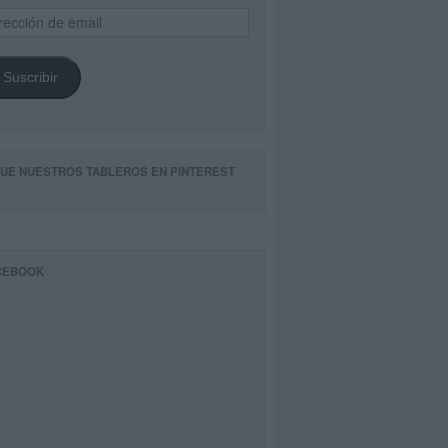
ección
il
Suscribir
GUE NUESTROS TABLEROS EN PINTEREST
CEBOOK