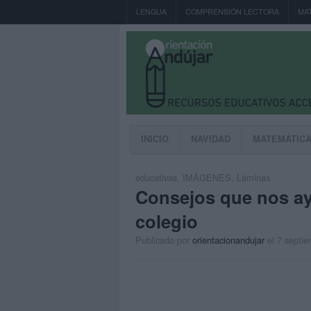
LENGUA
COMPRENSIÓN LECTORA
MA
INICIO
NAVIDAD
MATEMÁTIC
educativas
,
IMÁGENES
,
Láminas
Consejos que nos ayu
colegio
Publicado por
orientacionandujar
el 7 septi