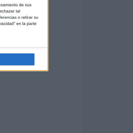
esamiento de sus
echazar tal
erencias o retirar su
vacidad" en la parte