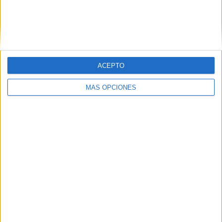
Comparte esto:
Facebook
X
MAS RECURSOS SOBRE ESTE TEMA
ACEPTO
#ABN Cada
MÁS OPCIONES
«familia» en su
casita
#abn
Preparamos la
asamblea con
en método ABN
Los número
vecinos
Tarjetitas ABN