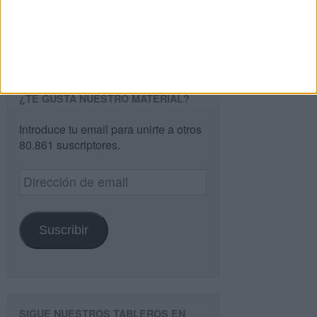
Buscar
¿TE GUSTA NUESTRO MATERIAL?
Introduce tu email para unirte a otros
80.861 suscriptores.
Dirección
de
email
Suscribir
SIGUE NUESTROS TABLEROS EN