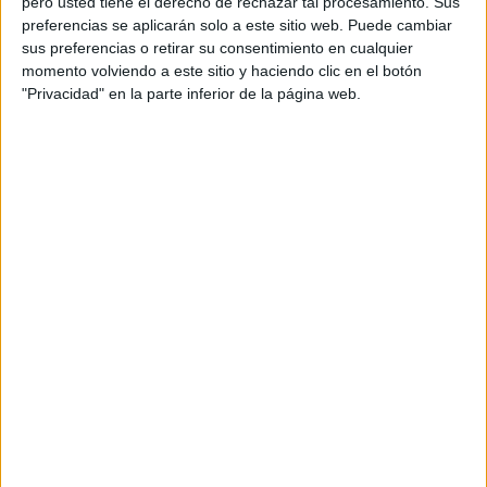
pero usted tiene el derecho de rechazar tal procesamiento. Sus
Otra actividad ABN que forma parte de las rutinas de
preferencias se aplicarán solo a este sitio web. Puede cambiar
la asamblea:
sus preferencias o retirar su consentimiento en cualquier
momento volviendo a este sitio y haciendo clic en el botón
"Privacidad" en la parte inferior de la página web.
EL NÚMERO PROTAGONISTA