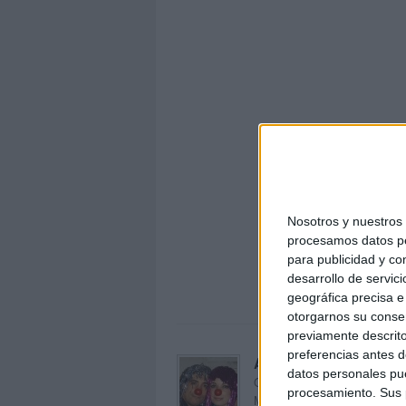
Nosotros y nuestro
procesamos datos per
tdah-di
para publicidad y co
for
desarrollo de servici
geográfica precisa e 
otorgarnos su conse
previamente descrito
preferencias antes d
Acerca de orientacion
datos personales pue
Orientación Andújar no es sol
procesamiento. Sus p
Maribel, que además de ser p