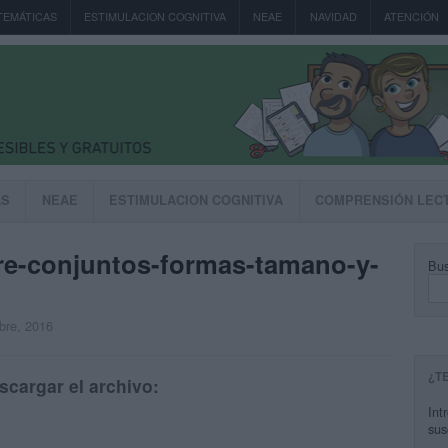
TEMÁTICAS
ESTIMULACION COGNITIVA
NEAE
NAVIDAD
ATENCIÓN
AS
NEAE
ESTIMULACION COGNITIVA
COMPRENSIÓN LEC
tre-conjuntos-formas-tamano-y-
Bus
mbre, 2016
¿T
scargar el archivo:
Int
sus