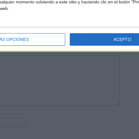
alquier momento volviendo a este sitio y haciendo clic en el botón "Pri
 vuelcan la mayor parte del tiempo, que sus tareas como docentes, y
 web.
verano les permite.
ÁS OPCIONES
ACEPTO
publicada.
Los campos obligatorios están marcados con
*