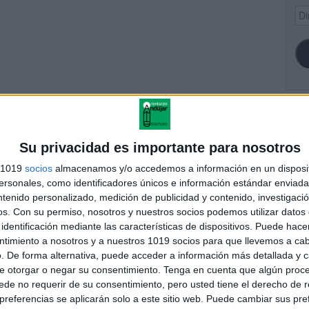
Dir
de
ema
SI
Su privacidad es importante para nosotros
s 1019
socios
almacenamos y/o accedemos a información en un disposit
sonales, como identificadores únicos e información estándar enviada 
FA
ferencias-entre-conjuntos-
ntenido personalizado, medición de publicidad y contenido, investigaci
mas-tamano-y-colores
os.
Con su permiso, nosotros y nuestros socios podemos utilizar datos 
identificación mediante las características de dispositivos. Puede hacer
ntimiento a nosotros y a nuestros 1019 socios para que llevemos a ca
. De forma alternativa, puede acceder a información más detallada y 
e otorgar o negar su consentimiento.
Tenga en cuenta que algún proc
andujar
de no requerir de su consentimiento, pero usted tiene el derecho de r
o un blog, es la apuesta personal de dos profesores Ginés y
referencias se aplicarán solo a este sitio web. Puede cambiar sus pref
areja, son los encargados de los contenidos que encontramos