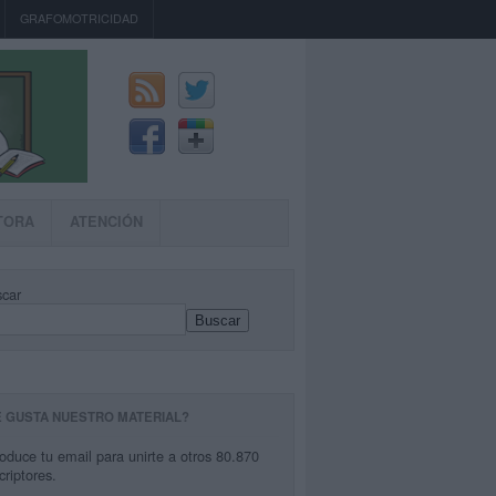
GRAFOMOTRICIDAD
TORA
ATENCIÓN
car
Buscar
E GUSTA NUESTRO MATERIAL?
roduce tu email para unirte a otros 80.870
criptores.