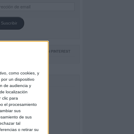
ección
il
Suscribir
GUE NUESTROS TABLEROS EN PINTEREST
ivo, como cookies, y
por un dispositivo
CEBOOK
ón de audiencia y
de localización
 clic para
bo el procesamiento
cambiar sus
esamiento de sus
echazar tal
erencias o retirar su