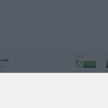
Calidad:
L
 arriba
rved