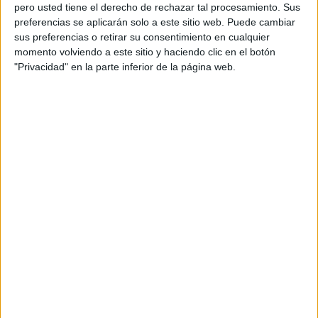
pero usted tiene el derecho de rechazar tal procesamiento. Sus
preferencias se aplicarán solo a este sitio web. Puede cambiar
sus preferencias o retirar su consentimiento en cualquier
momento volviendo a este sitio y haciendo clic en el botón
Acerca de orientacionandujar
"Privacidad" en la parte inferior de la página web.
Orientación Andújar no es solo un blog, es la apuesta
personal de dos profesores Ginés y Maribel, que
además de ser pareja, son los encargados de los
contenidos que encontramos dentro del blog y en el
cual, vuelcan la mayor parte del tiempo, que sus tareas
como docentes, y voluntarios en sus meses de verano
les permite.
DEJA UNA RESPUESTA
Tu dirección de correo electrónico no será
publicada.
Los campos obligatorios están marcados
con
*