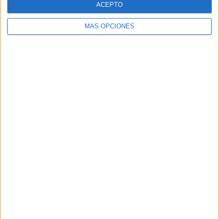
ACEPTO
MÁS OPCIONES
Buscar
Buscar
¿TE GUSTA NUESTRO MATERIAL?
Introduce tu email para unirte a otros
80.852 suscriptores.