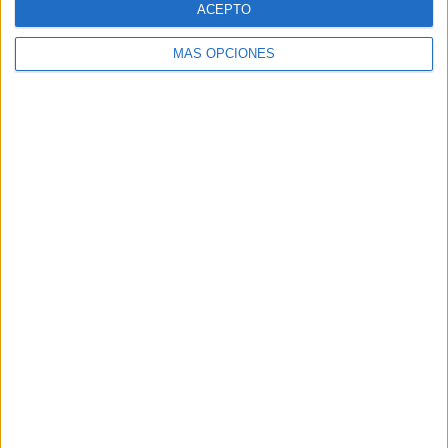
ACEPTO
MÁS OPCIONES
Buscar
Buscar
¿TE GUSTA NUESTRO MATERIAL?
Introduce tu email para unirte a otros
80.864 suscriptores.