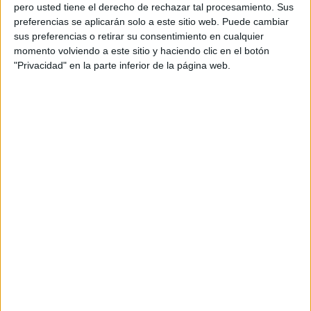
pero usted tiene el derecho de rechazar tal procesamiento. Sus
preferencias se aplicarán solo a este sitio web. Puede cambiar
sus preferencias o retirar su consentimiento en cualquier
momento volviendo a este sitio y haciendo clic en el botón
Acerca de orientacionandujar
"Privacidad" en la parte inferior de la página web.
Orientación Andújar no es solo un blog, es la apuesta
personal de dos profesores Ginés y Maribel, que
además de ser pareja, son los encargados de los
contenidos que encontramos dentro del blog y en el
cual, vuelcan la mayor parte del tiempo, que sus tareas
como docentes, y voluntarios en sus meses de verano
les permite.
DEJA UNA RESPUESTA
Tu dirección de correo electrónico no será
publicada.
Los campos obligatorios están marcados
con
*