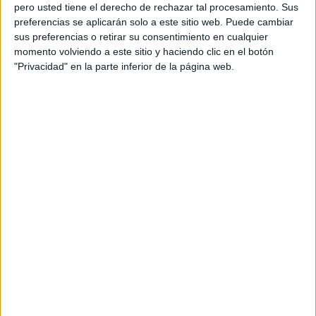
pero usted tiene el derecho de rechazar tal procesamiento. Sus
preferencias se aplicarán solo a este sitio web. Puede cambiar
sus preferencias o retirar su consentimiento en cualquier
momento volviendo a este sitio y haciendo clic en el botón
Acerca de orientacionandujar
"Privacidad" en la parte inferior de la página web.
Orientación Andújar no es solo un blog, es la apuesta
personal de dos profesores Ginés y Maribel, que
además de ser pareja, son los encargados de los
contenidos que encontramos dentro del blog y en el
cual, vuelcan la mayor parte del tiempo, que sus tareas
como docentes, y voluntarios en sus meses de verano
les permite.
DEJA UNA RESPUESTA
Tu dirección de correo electrónico no será
publicada.
Los campos obligatorios están marcados
con
*