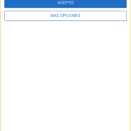
ACEPTO
MÁS OPCIONES
Buscar
Buscar
¿TE GUSTA NUESTRO MATERIAL?
Introduce tu email para unirte a otros
80.861 suscriptores.