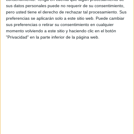
sus datos personales puede no requerir de su consentimiento,
pero usted tiene el derecho de rechazar tal procesamiento. Sus
Acerca de orientacionandujar
preferencias se aplicarán solo a este sitio web. Puede cambiar
Orientación Andújar no es solo un blog, es la apuesta
sus preferencias o retirar su consentimiento en cualquier
personal de dos profesores Ginés y Maribel, que
momento volviendo a este sitio y haciendo clic en el botón
además de ser pareja, son los encargados de los
"Privacidad" en la parte inferior de la página web.
contenidos que encontramos dentro del blog y en el
cual, vuelcan la mayor parte del tiempo, que sus tareas
como docentes, y voluntarios en sus meses de verano
les permite.
1 COMENTARIO
Ari
Publicado
2 marzo, 2021 a las 8:42 PM
Muy interesante