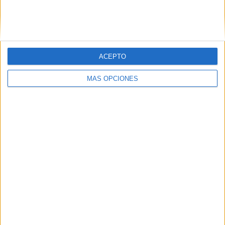
Nombre
*
Correo electrónico
*
ACEPTO
MÁS OPCIONES
Web
Buscar