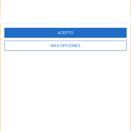
Nombre
*
Correo electrónico
*
ACEPTO
MÁS OPCIONES
Web
Buscar