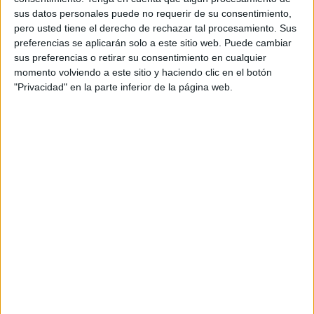
sus datos personales puede no requerir de su consentimiento,
pero usted tiene el derecho de rechazar tal procesamiento. Sus
Acerca de orientacionandujar
preferencias se aplicarán solo a este sitio web. Puede cambiar
Orientación Andújar no es solo un blog, es la apuesta
sus preferencias o retirar su consentimiento en cualquier
personal de dos profesores Ginés y Maribel, que
momento volviendo a este sitio y haciendo clic en el botón
además de ser pareja, son los encargados de los
"Privacidad" en la parte inferior de la página web.
contenidos que encontramos dentro del blog y en el
cual, vuelcan la mayor parte del tiempo, que sus tareas
como docentes, y voluntarios en sus meses de verano
les permite.
1 COMENTARIO
Manuel sanchez
Publicado
23 agosto, 2020 a las 7:39 AM
Excelente, gracias