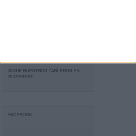
Dirección
de
email
Suscribir
SIGUE NUESTROS TABLEROS EN
PINTEREST
FACEBOOK