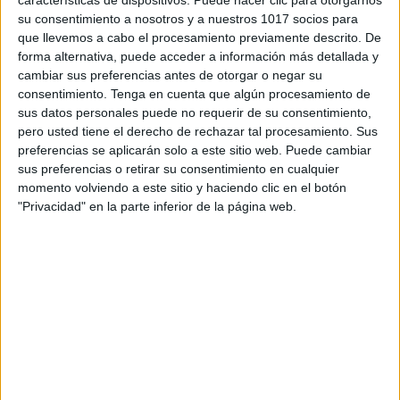
su consentimiento a nosotros y a nuestros 1017 socios para
que llevemos a cabo el procesamiento previamente descrito. De
forma alternativa, puede acceder a información más detallada y
cambiar sus preferencias antes de otorgar o negar su
consentimiento.
Tenga en cuenta que algún procesamiento de
Acerca de orientacionandujar
sus datos personales puede no requerir de su consentimiento,
pero usted tiene el derecho de rechazar tal procesamiento. Sus
Orientación Andújar no es solo un blog, es la apuesta
preferencias se aplicarán solo a este sitio web. Puede cambiar
personal de dos profesores Ginés y Maribel, que
sus preferencias o retirar su consentimiento en cualquier
además de ser pareja, son los encargados de los
momento volviendo a este sitio y haciendo clic en el botón
contenidos que encontramos dentro del blog y en el
"Privacidad" en la parte inferior de la página web.
cual, vuelcan la mayor parte del tiempo, que sus tareas
como docentes, y voluntarios en sus meses de verano
les permite.
3 COMMENTS
Sagrario Blanco Rodriguez