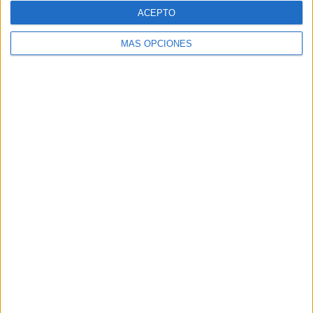
con
*
ACEPTO
Comentario
*
MÁS OPCIONES
Nombre
*
Correo electrónico
*
Web