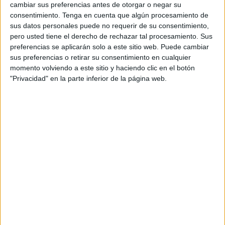
cambiar sus preferencias antes de otorgar o negar su
consentimiento.
Tenga en cuenta que algún procesamiento de
sus datos personales puede no requerir de su consentimiento,
pero usted tiene el derecho de rechazar tal procesamiento. Sus
preferencias se aplicarán solo a este sitio web. Puede cambiar
sus preferencias o retirar su consentimiento en cualquier
Acerca de orientacionandujar
momento volviendo a este sitio y haciendo clic en el botón
Orientación Andújar no es solo un blog, es la apuesta
"Privacidad" en la parte inferior de la página web.
personal de dos profesores Ginés y Maribel, que
además de ser pareja, son los encargados de los
contenidos que encontramos dentro del blog y en el
cual, vuelcan la mayor parte del tiempo, que sus tareas
como docentes, y voluntarios en sus meses de verano
les permite.
1 COMENTARIO
Carlos