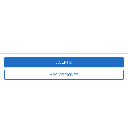
Comentario
*
Nombre
*
ACEPTO
MÁS OPCIONES
Correo electrónico
*
Web