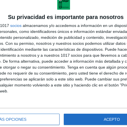
Su privacidad es importante para nosotros
s 1017
socios
almacenamos y/o accedemos a información en un disposit
sonales, como identificadores únicos e información estándar enviada 
ntenido personalizado, medición de publicidad y contenido, investigaci
os.
Con su permiso, nosotros y nuestros socios podemos utilizar datos 
identificación mediante las características de dispositivos. Puede hacer
ntimiento a nosotros y a nuestros 1017 socios para que llevemos a ca
. De forma alternativa, puede acceder a información más detallada y 
e otorgar o negar su consentimiento.
Tenga en cuenta que algún proc
de no requerir de su consentimiento, pero usted tiene el derecho de r
referencias se aplicarán solo a este sitio web. Puede cambiar sus pref
andujar
alquier momento volviendo a este sitio y haciendo clic en el botón "Pri
o un blog, es la apuesta personal de dos profesores Ginés y
 web.
areja, son los encargados de los contenidos que encontramos
 vuelcan la mayor parte del tiempo, que sus tareas como docentes, y
verano les permite.
ÁS OPCIONES
ACEPTO