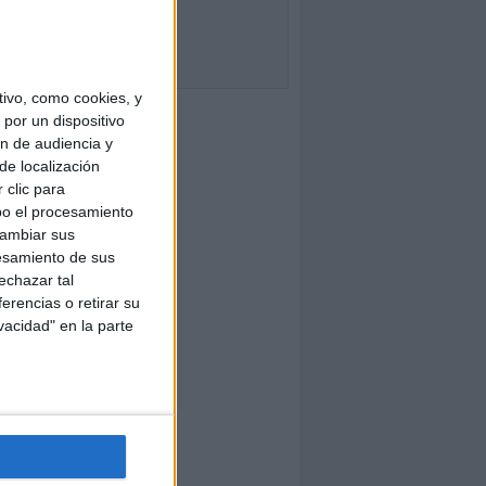
ivo, como cookies, y
por un dispositivo
ón de audiencia y
de localización
 clic para
bo el procesamiento
cambiar sus
esamiento de sus
echazar tal
erencias o retirar su
vacidad" en la parte