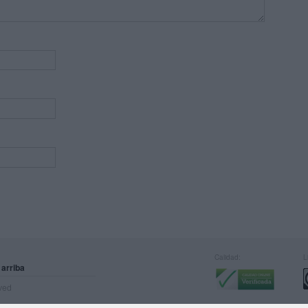
Calidad:
L
 arriba
rved