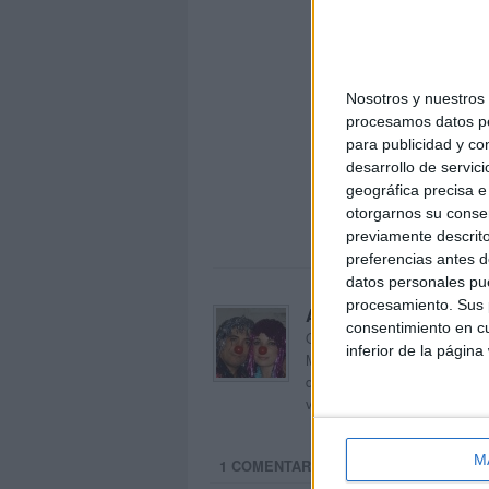
Nosotros y nuestro
procesamos datos per
para publicidad y co
desarrollo de servici
geográfica precisa e 
otorgarnos su conse
previamente descrito
preferencias antes d
datos personales pue
procesamiento. Sus p
Acerca de orientacion
consentimiento en cu
Orientación Andújar no es sol
inferior de la página
Maribel, que además de ser p
dentro del blog y en el cual,
voluntarios en sus meses de 
M
1 COMENTARIO