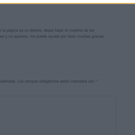
o la página es un deleite, deseo bajar el material de las
ideo y no aparece, me puede ayudar por favor muchas gracias
publicada.
Los campos obligatorios están marcados con
*