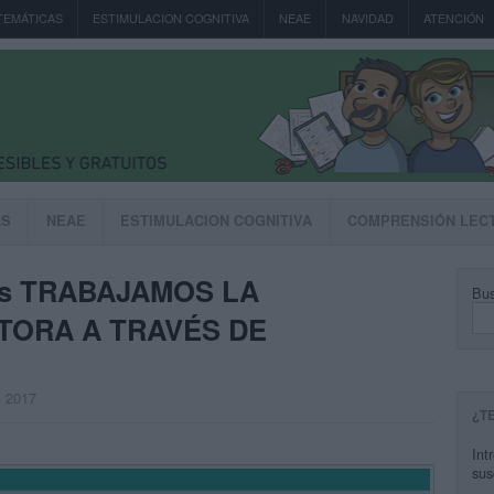
TEMÁTICAS
ESTIMULACION COGNITIVA
NEAE
NAVIDAD
ATENCIÓN
AS
NEAE
ESTIMULACION COGNITIVA
COMPRENSIÓN LEC
les TRABAJAMOS LA
Bus
TORA A TRAVÉS DE
, 2017
¿T
Int
sus