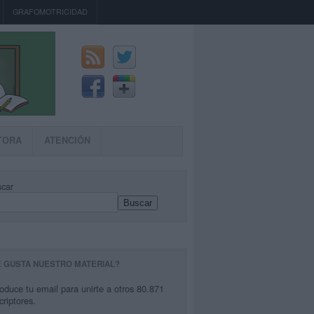
GRAFOMOTRICIDAD
TORA
ATENCIÓN
car
Buscar
E GUSTA NUESTRO MATERIAL?
roduce tu email para unirte a otros 80.871
criptores.