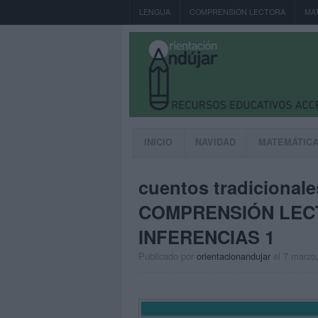
LENGUA
COMPRENSIÓN LECTORA
MA
INICIO
NAVIDAD
MATEMÁTIC
cuentos tradiciona
COMPRENSIÓN LEC
INFERENCIAS 1
Publicado por
orientacionandujar
el 7 marzo