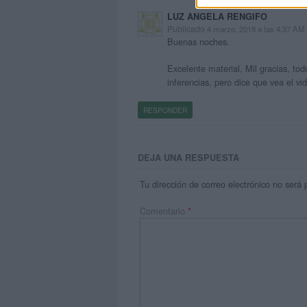
LUZ ANGELA RENGIFO
Publicado
4 marzo, 2018 a las 4:37 AM
Buenas noches.
Excelente material, Mil gracias, tod
inferencias, pero dice que vea el v
RESPONDER
DEJA UNA RESPUESTA
Tu dirección de correo electrónico no será 
Comentario
*