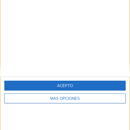
DEJA UNA RESPUESTA
Tu dirección de correo electrónico no será
publicada.
Los campos obligatorios están marcados
con
*
Comentario
*
ACEPTO
MÁS OPCIONES
Nombre
*