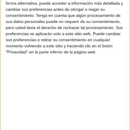
forma alternativa, puede acceder a información más detallada y
cambiar sus preferencias antes de otorgar o negar su
consentimiento.
Tenga en cuenta que algún procesamiento de
sus datos personales puede no requerir de su consentimiento,
pero usted tiene el derecho de rechazar tal procesamiento. Sus
preferencias se aplicarán solo a este sitio web. Puede cambiar
sus preferencias o retirar su consentimiento en cualquier
momento volviendo a este sitio y haciendo clic en el botón
"Privacidad" en la parte inferior de la página web.
Acerca de orientacionandujar
Orientación Andújar no es solo un blog, es la apuesta
personal de dos profesores Ginés y Maribel, que
además de ser pareja, son los encargados de los
contenidos que encontramos dentro del blog y en el
cual, vuelcan la mayor parte del tiempo, que sus tareas
como docentes, y voluntarios en sus meses de verano