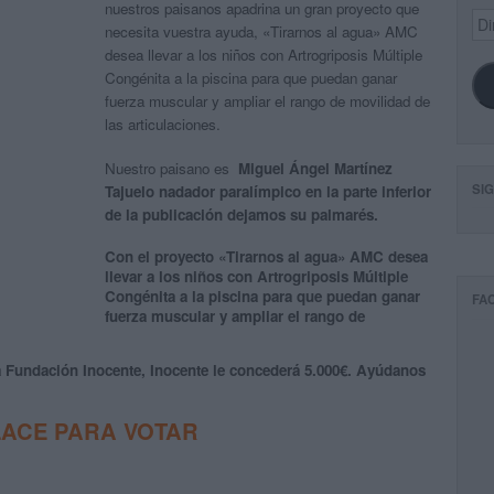
nuestros paisanos apadrina un gran proyecto que
Dir
necesita vuestra ayuda, «Tirarnos al agua» AMC
de
desea llevar a los niños con Artrogriposis Múltiple
ema
Congénita a la piscina para que puedan ganar
fuerza muscular y ampliar el rango de movilidad de
las articulaciones.
Nuestro paisano es
Miguel Ángel Martínez
SI
Tajuelo nadador paralímpico en la parte inferior
de la publicación dejamos su palmarés.
Con el proyecto «Tirarnos al agua» AMC desea
llevar a los niños con Artrogriposis Múltiple
Congénita a la piscina para que puedan ganar
FA
fuerza muscular y ampliar el rango de
la Fundación Inocente, Inocente le concederá 5.000€. Ayúdanos
LACE PARA VOTAR