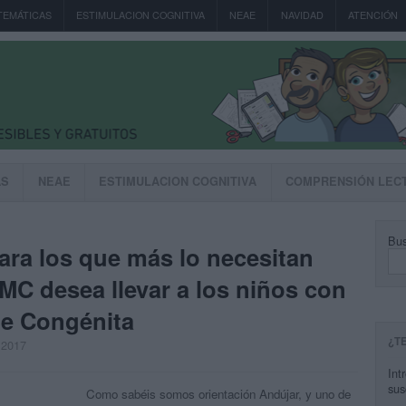
TEMÁTICAS
ESTIMULACION COGNITIVA
NEAE
NAVIDAD
ATENCIÓN
AS
NEAE
ESTIMULACION COGNITIVA
COMPRENSIÓN LEC
Bus
ra los que más lo necesitan
MC desea llevar a los niños con
le Congénita
¿T
, 2017
Int
sus
Como sabéis somos orientación Andújar, y uno de