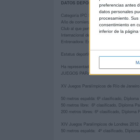
DATOS DEPORTIVOS
preferencias antes d
datos personales pue
Categoría IPC Swimming: S3
procesamiento. Sus p
Año de comienzo de carrera deportiva: 200
consentimiento en cu
Club al que pertenece desde el año 2006: C
inferior de la página
Internacional desde: Abril de 2008
Entrenadora: Esperanza Jaqueti Peinado
Estatus deportivo: Deportista de Alto Nivel
M
Ha representado a España en las siguiente
JUEGOS PARALIMPICOS:
XV Juegos Paralímpicos de Río de Janeiro 
50 metros espalda: 6º clasificado,
Diploma 
50 metros libre: 6º clasificado,
Diploma Pa
200 metros libres: 6º clasificado,
Diploma P
XIV Juegos Paralímpicos de Londres 2012 
50 metros espalda: 4º clasificado,
Diploma