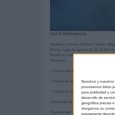
DATOS PERSONALES
Apellidos y nombre: Martínez Tajuelo, Migu
Fecha y lugar de nacimiento: 19 de Abril d
Reside en: Andújar (Jaén)
Formación:
– Técnico administrativo (Escuelas Profes
– Gestión de Recursos en el Alto Rendimien
Nosotros y nuestro
procesamos datos per
– Experto en Natación y Actividades Acuáti
para publicidad y co
desarrollo de servici
Universidad de Castilla-La Mancha)
geográfica precisa e 
otorgarnos su conse
Discapacidad: Artrogriposis
previamente descrito