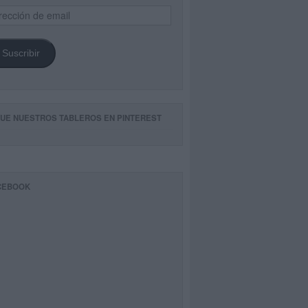
ección
il
Suscribir
GUE NUESTROS TABLEROS EN PINTEREST
CEBOOK