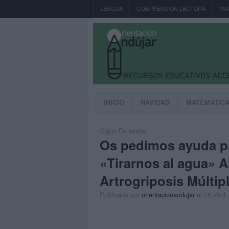
LENGUA
COMPRENSIÓN LECTORA
MA
INICIO
NAVIDAD
MATEMÁTIC
Cajón De sastre
Os pedimos ayuda pa
«Tirarnos al agua» A
Artrogriposis Múltip
Publicado por
orientacionandujar
el 25 abril