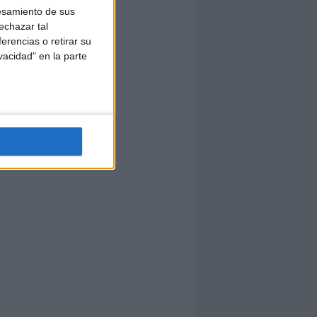
esamiento de sus
echazar tal
erencias o retirar su
vacidad" en la parte