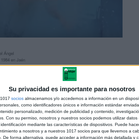
el Ángel
e 1984 en Jaén
ionales SAFA)
Su privacidad es importante para nosotros
to Deportivo (Instituto Andaluz del Deporte)
s 1017
socios
almacenamos y/o accedemos a información en un disposit
sonales, como identificadores únicos e información estándar enviada 
cas (Facultad de Ciencias del Deporte de la
ntenido personalizado, medición de publicidad y contenido, investigaci
os.
Con su permiso, nosotros y nuestros socios podemos utilizar datos 
identificación mediante las características de dispositivos. Puede hacer
ntimiento a nosotros y a nuestros 1017 socios para que llevemos a ca
. De forma alternativa, puede acceder a información más detallada y 