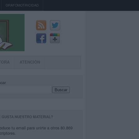
GRAFOMOTRICIDAD
TORA
ATENCIÓN
car
Buscar
E GUSTA NUESTRO MATERIAL?
roduce tu email para unirte a otros 80.869
criptores.