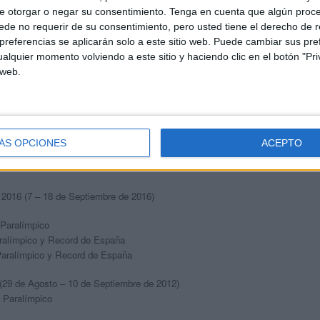
e otorgar o negar su consentimiento.
Tenga en cuenta que algún proc
de no requerir de su consentimiento, pero usted tiene el derecho de r
referencias se aplicarán solo a este sitio web. Puede cambiar sus pref
6
alquier momento volviendo a este sitio y haciendo clic en el botón "Pri
lub de Natación Fidias (Córdoba)
 web.
ÁS OPCIONES
ACEPTO
s competiciones:
2016 (7 – 18 de Septiembre de 2016)
Paralímpico
ralímpico y Record de España
aralímpico y Record de España
(29 de Agosto – 10 de Septiembre de 2012)
 Paralímpico