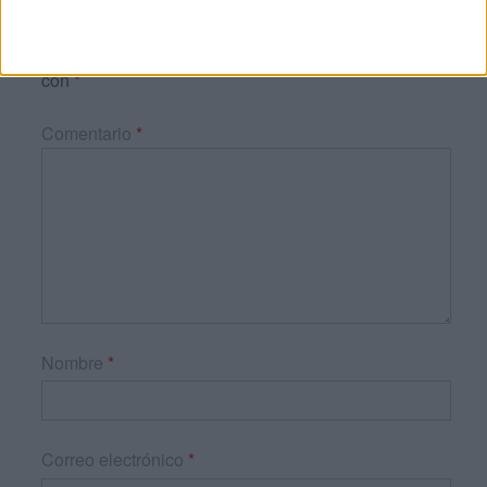
Tu dirección de correo electrónico no será
publicada.
Los campos obligatorios están marcados
con
*
Comentario
*
Nombre
*
Correo electrónico
*