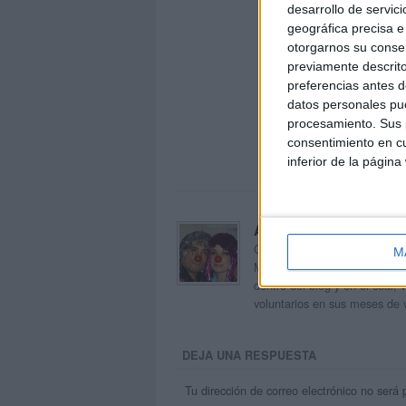
desarrollo de servici
geográfica precisa e 
otorgarnos su conse
previamente descrito
preferencias antes d
datos personales pue
procesamiento. Sus p
consentimiento en cu
inferior de la página
Acerca de orientacion
Orientación Andújar no es sol
M
Maribel, que además de ser p
dentro del blog y en el cual,
voluntarios en sus meses de 
DEJA UNA RESPUESTA
Tu dirección de correo electrónico no será 