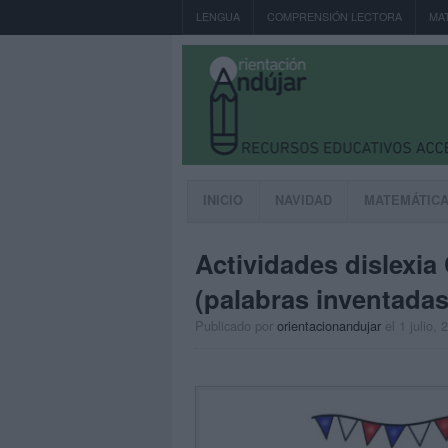
LENGUA
COMPRENSIÓN LECTORA
MA
INICIO
NAVIDAD
MATEMÁTIC
Actividades dislexi
(palabras inventada
Publicado por
orientacionandujar
el 1 julio, 