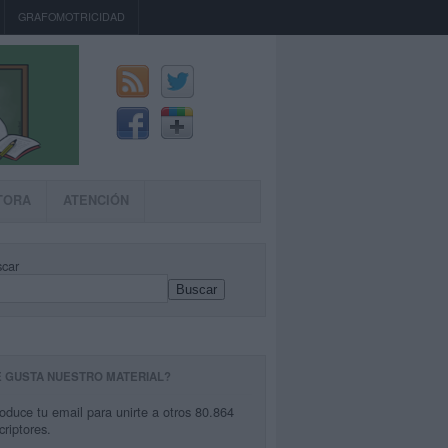
GRAFOMOTRICIDAD
TORA
ATENCIÓN
car
Buscar
E GUSTA NUESTRO MATERIAL?
roduce tu email para unirte a otros 80.864
criptores.