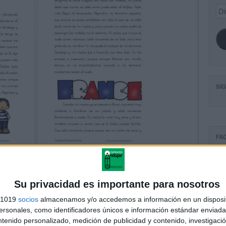
Dir
de
ema
SI
FA
Su privacidad es importante para nosotros
s 1019
socios
almacenamos y/o accedemos a información en un disposit
sonales, como identificadores únicos e información estándar enviada 
ntenido personalizado, medición de publicidad y contenido, investigaci