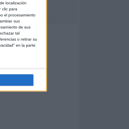
de localización
 clic para
bo el procesamiento
cambiar sus
esamiento de sus
echazar tal
erencias o retirar su
vacidad" en la parte