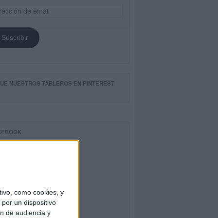
ección
il
Suscribir
GUE NUESTROS TABLEROS EN PINTEREST
CEBOOK
ivo, como cookies, y
por un dispositivo
ón de audiencia y