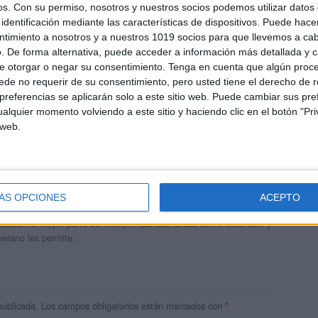
os.
Con su permiso, nosotros y nuestros socios podemos utilizar datos 
identificación mediante las características de dispositivos. Puede hacer
ntimiento a nosotros y a nuestros 1019 socios para que llevemos a ca
. De forma alternativa, puede acceder a información más detallada y 
e otorgar o negar su consentimiento.
Tenga en cuenta que algún proc
de no requerir de su consentimiento, pero usted tiene el derecho de r
referencias se aplicarán solo a este sitio web. Puede cambiar sus pref
alquier momento volviendo a este sitio y haciendo clic en el botón "Pri
 web.
andujar
o un blog, es la apuesta personal de dos profesores Ginés y
ÁS OPCIONES
ACEPTO
areja, son los encargados de los contenidos que encontramos
 vuelcan la mayor parte del tiempo, que sus tareas como docentes, y
verano les permite.
publicada.
Los campos obligatorios están marcados con
*