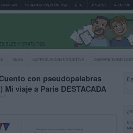
TEMÁTICAS
ESTIMULACION COGNITIVA
NEAE
NAVIDAD
ATENCIÓN
AS
NEAE
ESTIMULACION COGNITIVA
COMPRENSIÓN LEC
a Cuento con pseudopalabras
Bus
s) Mi viaje a Paris DESTACADA
2017
¿T
Int
sus