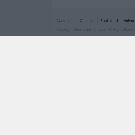
Aviso Legal
Contacto
Publicidad
Volver
Copyright Orientacion Andujar. All Rights Rese