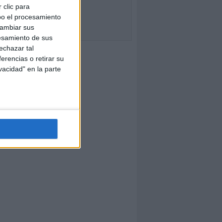
 clic para
bo el procesamiento
cambiar sus
esamiento de sus
echazar tal
erencias o retirar su
vacidad" en la parte