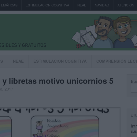
TEMÁTICAS
ESTIMULACION COGNITIVA
NEAE
NAVIDAD
ATENCIÓN
AS
NEAE
ESTIMULACION COGNITIVA
COMPRENSIÓN LEC
 y libretas motivo unicornios 5
Bus
to, 2017
¿T
Int
sus