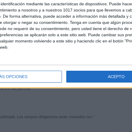
identificación mediante las características de dispositivos. Puede hacer
ntimiento a nosotros y a nuestros 1017 socios para que llevemos a ca
. De forma alternativa, puede acceder a información más detallada y 
e otorgar o negar su consentimiento.
Tenga en cuenta que algún proc
de no requerir de su consentimiento, pero usted tiene el derecho de r
referencias se aplicarán solo a este sitio web. Puede cambiar sus pref
alquier momento volviendo a este sitio y haciendo clic en el botón "Pri
 web.
andujar
o un blog, es la apuesta personal de dos profesores Ginés y
areja, son los encargados de los contenidos que encontramos
ÁS OPCIONES
ACEPTO
 vuelcan la mayor parte del tiempo, que sus tareas como docentes, y
verano les permite.
publicada.
Los campos obligatorios están marcados con
*