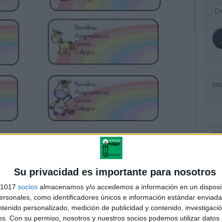
Dir
de
ema
SI
FA
Su privacidad es importante para nosotros
s 1017
socios
almacenamos y/o accedemos a información en un disposit
sonales, como identificadores únicos e información estándar enviada 
ntenido personalizado, medición de publicidad y contenido, investigaci
os.
Con su permiso, nosotros y nuestros socios podemos utilizar datos 