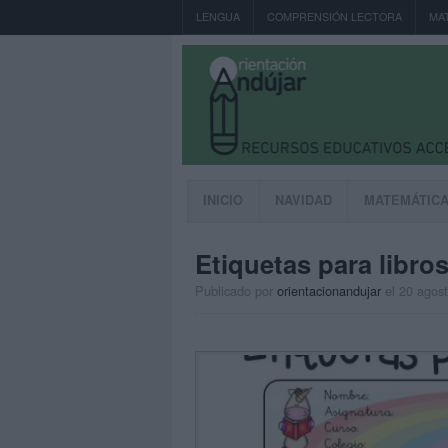
LENGUA
COMPRENSIÓN LECTORA
MA
INICIO
NAVIDAD
MATEMÁTIC
Etiquetas para libros
Publicado por
orientacionandujar
el 20 agos