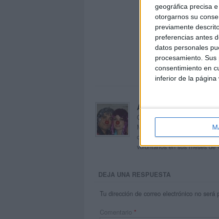
geográfica precisa e 
otorgarnos su conse
previamente descrito
preferencias antes d
datos personales pue
procesamiento. Sus p
consentimiento en cu
inferior de la página
Acerca de orientacion
Orientación Andújar no es sol
Maribel, que además de ser p
M
dentro del blog y en el cual,
voluntarios en sus meses de 
DEJA UNA RESPUESTA
Tu dirección de correo electrónico no será 
Comentario
*