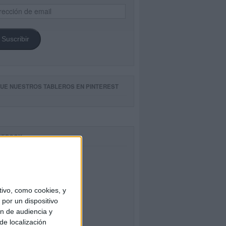
ección
il
Suscribir
GUE NUESTROS TABLEROS EN PINTEREST
CEBOOK
ivo, como cookies, y
por un dispositivo
ón de audiencia y
de localización