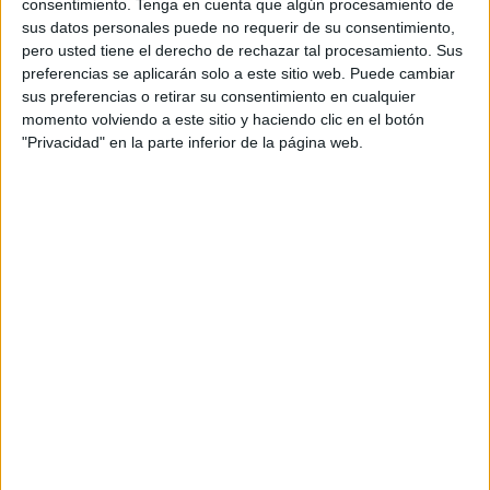
consentimiento.
Tenga en cuenta que algún procesamiento de
sus datos personales puede no requerir de su consentimiento,
pero usted tiene el derecho de rechazar tal procesamiento. Sus
preferencias se aplicarán solo a este sitio web. Puede cambiar
Acerca de orientacionandujar
sus preferencias o retirar su consentimiento en cualquier
momento volviendo a este sitio y haciendo clic en el botón
Orientación Andújar no es solo un blog, es la apuesta
"Privacidad" en la parte inferior de la página web.
personal de dos profesores Ginés y Maribel, que
además de ser pareja, son los encargados de los
contenidos que encontramos dentro del blog y en el
cual, vuelcan la mayor parte del tiempo, que sus tareas
como docentes, y voluntarios en sus meses de verano
les permite.
1 COMENTARIO
yazmin
Publicado
3 octubre, 2018 a las 1:48 AM
Cómo puedo adquirir el material. Me encantó