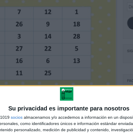
Dir
de
ema
SI
FA
Su privacidad es importante para nosotros
s 1019
socios
almacenamos y/o accedemos a información en un disposit
sonales, como identificadores únicos e información estándar enviada 
ntenido personalizado, medición de publicidad y contenido, investigaci