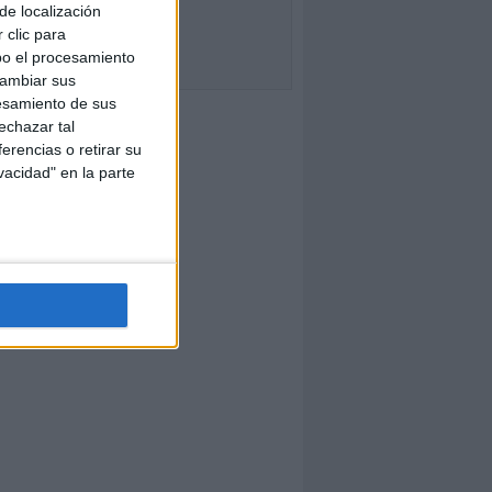
de localización
 clic para
bo el procesamiento
cambiar sus
esamiento de sus
echazar tal
erencias o retirar su
vacidad" en la parte