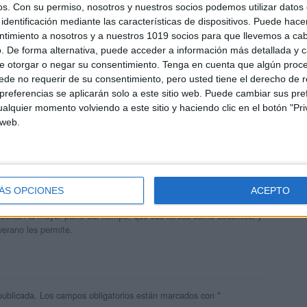
os.
Con su permiso, nosotros y nuestros socios podemos utilizar datos 
identificación mediante las características de dispositivos. Puede hacer
ntimiento a nosotros y a nuestros 1019 socios para que llevemos a ca
. De forma alternativa, puede acceder a información más detallada y 
e otorgar o negar su consentimiento.
Tenga en cuenta que algún proc
de no requerir de su consentimiento, pero usted tiene el derecho de r
referencias se aplicarán solo a este sitio web. Puede cambiar sus pref
alquier momento volviendo a este sitio y haciendo clic en el botón "Pri
 web.
andujar
o un blog, es la apuesta personal de dos profesores Ginés y
ÁS OPCIONES
ACEPTO
areja, son los encargados de los contenidos que encontramos
 vuelcan la mayor parte del tiempo, que sus tareas como docentes, y
verano les permite.
publicada.
Los campos obligatorios están marcados con
*