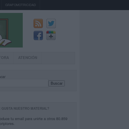
GRAFOMOTRICIDAD
TORA
ATENCIÓN
car
Buscar
E GUSTA NUESTRO MATERIAL?
roduce tu email para unirte a otros 80.859
criptores.