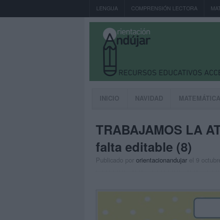
LENGUA
COMPRENSIÓN LECTORA
MA
INICIO
NAVIDAD
MATEMÁTIC
TRABAJAMOS LA AT
falta editable (8)
Publicado por
orientacionandujar
el 9 octubr