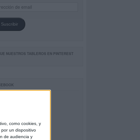
ección
il
Suscribir
GUE NUESTROS TABLEROS EN PINTEREST
CEBOOK
ivo, como cookies, y
por un dispositivo
ón de audiencia y