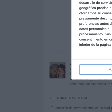
desarrollo de servici
geográfica precisa e 
otorgarnos su conse
previamente descrito
preferencias antes d
datos personales pue
procesamiento. Sus p
consentimiento en cu
inferior de la página
Acerca de orientacion
Orientación Andújar no es sol
M
Maribel, que además de ser p
dentro del blog y en el cual,
voluntarios en sus meses de 
DEJA UNA RESPUESTA
Tu dirección de correo electrónico no será 