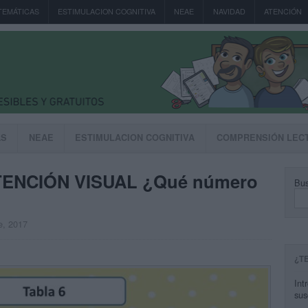
TEMÁTICAS
ESTIMULACION COGNITIVA
NEAE
NAVIDAD
ATENCIÓN
AS
NEAE
ESTIMULACION COGNITIVA
COMPRENSIÓN LEC
ENCIÓN VISUAL ¿Qué número
Bus
e, 2017
¿T
Int
sus