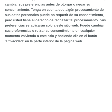
cambiar sus preferencias antes de otorgar o negar su
consentimiento.
Tenga en cuenta que algún procesamiento de
sus datos personales puede no requerir de su consentimiento,
pero usted tiene el derecho de rechazar tal procesamiento. Sus
preferencias se aplicarán solo a este sitio web. Puede cambiar
Acerca de orientacionandujar
sus preferencias o retirar su consentimiento en cualquier
momento volviendo a este sitio y haciendo clic en el botón
Orientación Andújar no es solo un blog, es la apuesta
"Privacidad" en la parte inferior de la página web.
personal de dos profesores Ginés y Maribel, que
además de ser pareja, son los encargados de los
contenidos que encontramos dentro del blog y en el
cual, vuelcan la mayor parte del tiempo, que sus tareas
como docentes, y voluntarios en sus meses de verano
les permite.
2 COMMENTS
cinthia