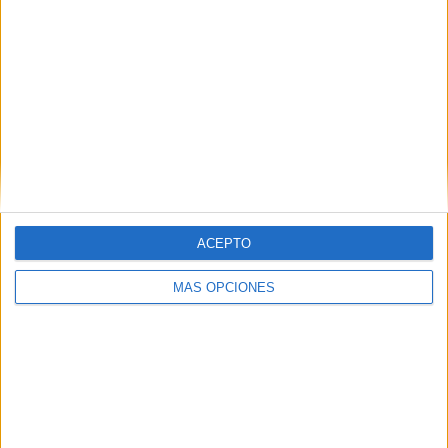
con
*
Comentario
*
ACEPTO
Nombre
*
MÁS OPCIONES
Correo electrónico
*
Web