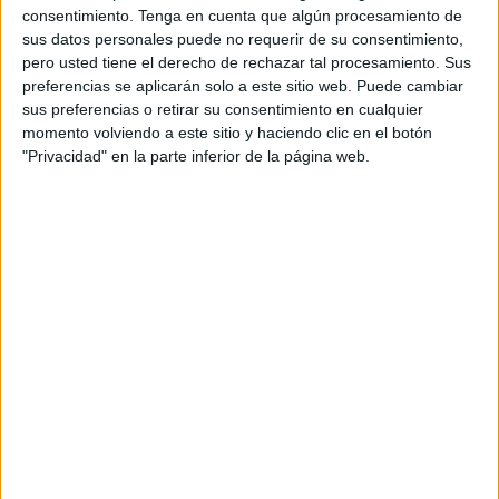
consentimiento.
Tenga en cuenta que algún procesamiento de
sus datos personales puede no requerir de su consentimiento,
pero usted tiene el derecho de rechazar tal procesamiento. Sus
preferencias se aplicarán solo a este sitio web. Puede cambiar
sus preferencias o retirar su consentimiento en cualquier
momento volviendo a este sitio y haciendo clic en el botón
Acerca de orientacionandujar
"Privacidad" en la parte inferior de la página web.
Orientación Andújar no es solo un blog, es la apuesta
personal de dos profesores Ginés y Maribel, que
además de ser pareja, son los encargados de los
contenidos que encontramos dentro del blog y en el
cual, vuelcan la mayor parte del tiempo, que sus tareas
como docentes, y voluntarios en sus meses de verano
les permite.
1 COMENTARIO
DEISY PEREZ SANTIAGO