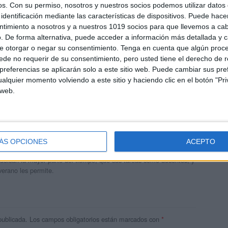
os.
Con su permiso, nosotros y nuestros socios podemos utilizar datos 
identificación mediante las características de dispositivos. Puede hacer
ntimiento a nosotros y a nuestros 1019 socios para que llevemos a ca
. De forma alternativa, puede acceder a información más detallada y 
e otorgar o negar su consentimiento.
Tenga en cuenta que algún proc
de no requerir de su consentimiento, pero usted tiene el derecho de r
referencias se aplicarán solo a este sitio web. Puede cambiar sus pref
alquier momento volviendo a este sitio y haciendo clic en el botón "Pri
 web.
andujar
o un blog, es la apuesta personal de dos profesores Ginés y
ÁS OPCIONES
ACEPTO
areja, son los encargados de los contenidos que encontramos
 vuelcan la mayor parte del tiempo, que sus tareas como docentes, y
verano les permite.
publicada.
Los campos obligatorios están marcados con
*