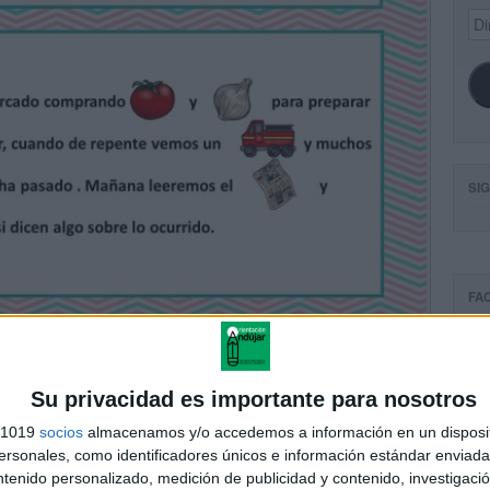
Dir
de
ema
SI
FA
Su privacidad es importante para nosotros
s 1019
socios
almacenamos y/o accedemos a información en un disposit
sonales, como identificadores únicos e información estándar enviada 
ntenido personalizado, medición de publicidad y contenido, investigaci