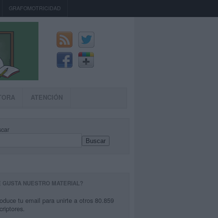
GRAFOMOTRICIDAD
TORA
ATENCIÓN
car
Buscar
E GUSTA NUESTRO MATERIAL?
roduce tu email para unirte a otros 80.859
criptores.