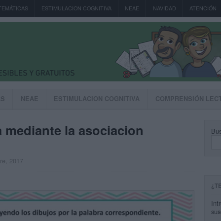
TEMÁTICAS
ESTIMULACION COGNITIVA
NEAE
NAVIDAD
ATENCIÓN
AS
NEAE
ESTIMULACION COGNITIVA
COMPRENSIÓN LEC
 mediante la asociacion
Bus
bre, 2017
¿T
Int
sus