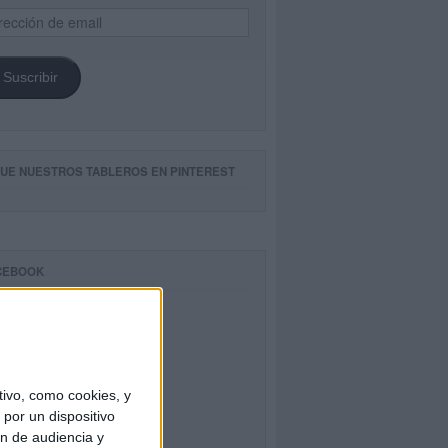
ección
il
Suscribir
GUE NUESTROS TABLEROS EN PINTEREST
CEBOOK
ivo, como cookies, y
por un dispositivo
ón de audiencia y