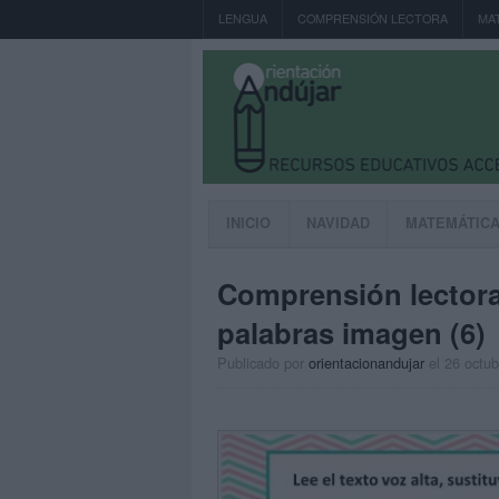
LENGUA
COMPRENSIÓN LECTORA
MA
INICIO
NAVIDAD
MATEMÁTIC
Comprensión lectora
palabras imagen (6)
Publicado por
orientacionandujar
el 26 octu