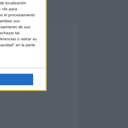
de localización
 clic para
bo el procesamiento
cambiar sus
esamiento de sus
echazar tal
erencias o retirar su
vacidad" en la parte