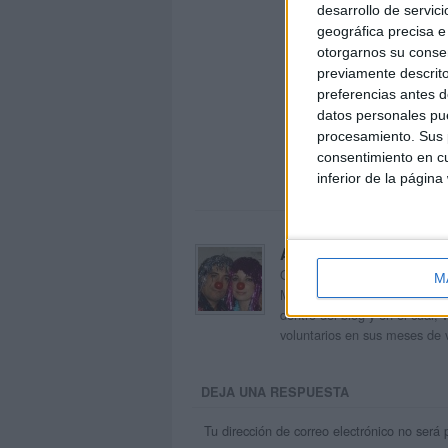
desarrollo de servici
geográfica precisa e 
otorgarnos su conse
previamente descrito
preferencias antes d
datos personales pue
procesamiento. Sus p
consentimiento en cu
inferior de la página
Acerca de orientacion
Orientación Andújar no es sol
M
Maribel, que además de ser p
dentro del blog y en el cual,
voluntarios en sus meses de 
DEJA UNA RESPUESTA
Tu dirección de correo electrónico no será 