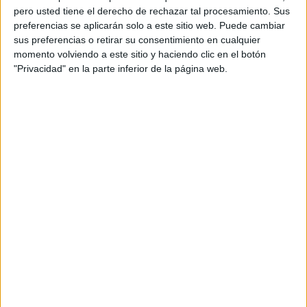
pero usted tiene el derecho de rechazar tal procesamiento. Sus
preferencias se aplicarán solo a este sitio web. Puede cambiar
sus preferencias o retirar su consentimiento en cualquier
momento volviendo a este sitio y haciendo clic en el botón
"Privacidad" en la parte inferior de la página web.
Acerca de orientacionandujar
Orientación Andújar no es solo un blog, es la apuesta
personal de dos profesores Ginés y Maribel, que
además de ser pareja, son los encargados de los
contenidos que encontramos dentro del blog y en el
cual, vuelcan la mayor parte del tiempo, que sus tareas
como docentes, y voluntarios en sus meses de verano
les permite.
DEJA UNA RESPUESTA
Tu dirección de correo electrónico no será