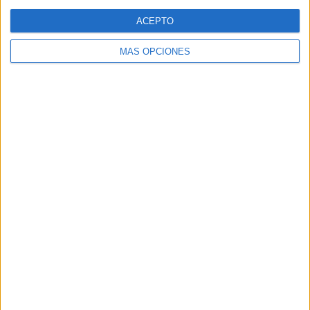
Web
ACEPTO
MÁS OPCIONES
Buscar
Buscar
¿TE GUSTA NUESTRO MATERIAL?