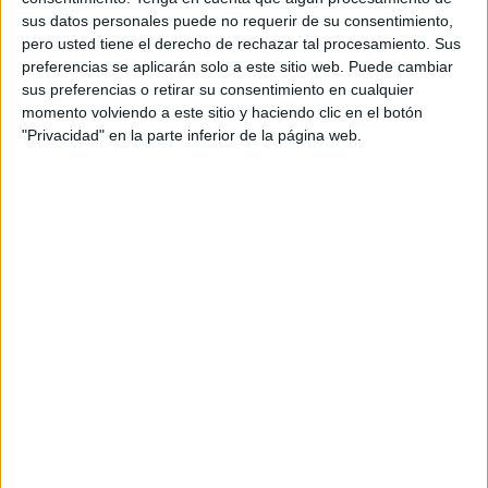
sus datos personales puede no requerir de su consentimiento,
pero usted tiene el derecho de rechazar tal procesamiento. Sus
Acerca de orientacionandujar
preferencias se aplicarán solo a este sitio web. Puede cambiar
Orientación Andújar no es solo un blog, es la apuesta
sus preferencias o retirar su consentimiento en cualquier
personal de dos profesores Ginés y Maribel, que
momento volviendo a este sitio y haciendo clic en el botón
además de ser pareja, son los encargados de los
"Privacidad" en la parte inferior de la página web.
contenidos que encontramos dentro del blog y en el
cual, vuelcan la mayor parte del tiempo, que sus tareas
como docentes, y voluntarios en sus meses de verano
les permite.
1 COMENTARIO
Gudelia Delgado Carbajal
Publicado
25 enero, 2020 a las 6:22 PM
Me gustan sus materiales