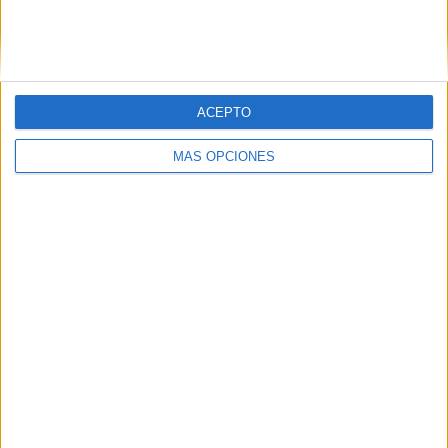
Nombre
*
Correo electrónico
*
ACEPTO
MÁS OPCIONES
Web
Buscar