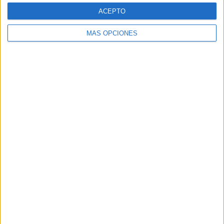
Web
ACEPTO
MÁS OPCIONES
Buscar
Buscar
¿TE GUSTA NUESTRO MATERIAL?
Introduce tu email para unirte a otros