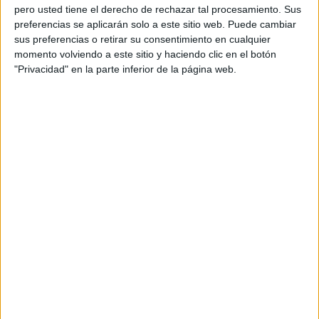
pero usted tiene el derecho de rechazar tal procesamiento. Sus
preferencias se aplicarán solo a este sitio web. Puede cambiar
sus preferencias o retirar su consentimiento en cualquier
momento volviendo a este sitio y haciendo clic en el botón
"Privacidad" en la parte inferior de la página web.
Acerca de orientacionandujar
Orientación Andújar no es solo un blog, es la apuesta
personal de dos profesores Ginés y Maribel, que
además de ser pareja, son los encargados de los
contenidos que encontramos dentro del blog y en el
cual, vuelcan la mayor parte del tiempo, que sus tareas
como docentes, y voluntarios en sus meses de verano
les permite.
DEJA UNA RESPUESTA
Tu dirección de correo electrónico no será
publicada.
Los campos obligatorios están marcados