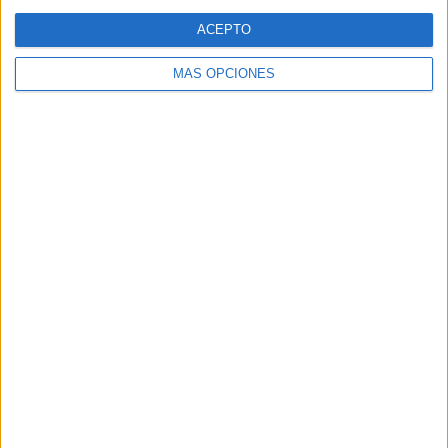
Web
ACEPTO
MÁS OPCIONES
Buscar
Buscar
¿TE GUSTA NUESTRO MATERIAL?