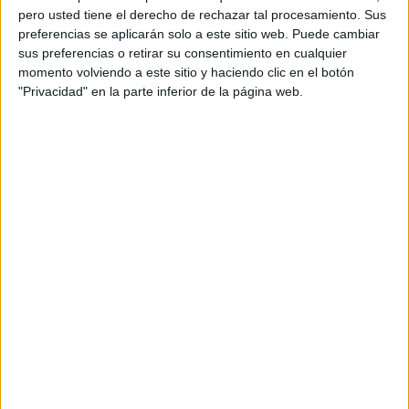
pero usted tiene el derecho de rechazar tal procesamiento. Sus
preferencias se aplicarán solo a este sitio web. Puede cambiar
sus preferencias o retirar su consentimiento en cualquier
momento volviendo a este sitio y haciendo clic en el botón
"Privacidad" en la parte inferior de la página web.
Acerca de orientacionandujar
Orientación Andújar no es solo un blog, es la apuesta
personal de dos profesores Ginés y Maribel, que
además de ser pareja, son los encargados de los
contenidos que encontramos dentro del blog y en el
cual, vuelcan la mayor parte del tiempo, que sus tareas
como docentes, y voluntarios en sus meses de verano
les permite.
DEJA UNA RESPUESTA
Tu dirección de correo electrónico no será