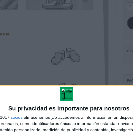
Dir
de
ema
SI
FA
Su privacidad es importante para nosotros
s 1017
socios
almacenamos y/o accedemos a información en un disposit
sonales, como identificadores únicos e información estándar enviada 
ntenido personalizado, medición de publicidad y contenido, investigaci