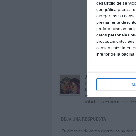
desarrollo de servici
geográfica precisa e 
otorgarnos su conse
previamente descrito
preferencias antes d
datos personales pue
procesamiento. Sus p
consentimiento en cu
inferior de la página
Acerca de orientacion
Orientación Andújar no es sol
M
Maribel, que además de ser p
dentro del blog y en el cual,
voluntarios en sus meses de 
DEJA UNA RESPUESTA
Tu dirección de correo electrónico no será 