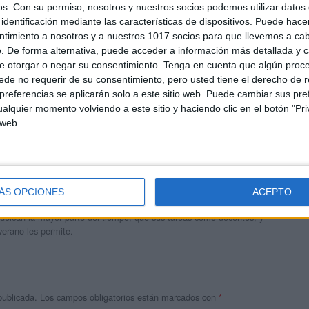
os.
Con su permiso, nosotros y nuestros socios podemos utilizar datos 
identificación mediante las características de dispositivos. Puede hacer
ntimiento a nosotros y a nuestros 1017 socios para que llevemos a ca
. De forma alternativa, puede acceder a información más detallada y 
e otorgar o negar su consentimiento.
Tenga en cuenta que algún proc
de no requerir de su consentimiento, pero usted tiene el derecho de r
referencias se aplicarán solo a este sitio web. Puede cambiar sus pref
alquier momento volviendo a este sitio y haciendo clic en el botón "Pri
 web.
andujar
o un blog, es la apuesta personal de dos profesores Ginés y
ÁS OPCIONES
ACEPTO
areja, son los encargados de los contenidos que encontramos
 vuelcan la mayor parte del tiempo, que sus tareas como docentes, y
verano les permite.
publicada.
Los campos obligatorios están marcados con
*