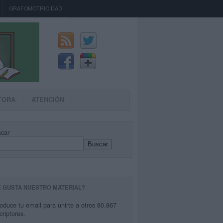
GRAFOMOTRICIDAD
TORA
ATENCIÓN
car
Buscar
E GUSTA NUESTRO MATERIAL?
roduce tu email para unirte a otros 80.867
criptores.