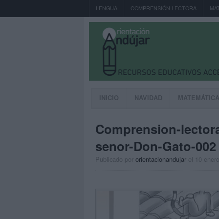
LENGUA
COMPRENSIÓN LECTORA
MA
INICIO
NAVIDAD
MATEMÁTIC
Comprension-lectora
senor-Don-Gato-002
Publicado por
orientacionandujar
el 10 ener