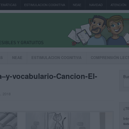
TEMÁTICAS
ESTIMULACION COGNITIVA
NEAE
NAVIDAD
ATENCIÓN
AS
NEAE
ESTIMULACION COGNITIVA
COMPRENSIÓN LEC
–y-vocabulario-Cancion-El-
Bus
o, 2018
¿T
Int
sus