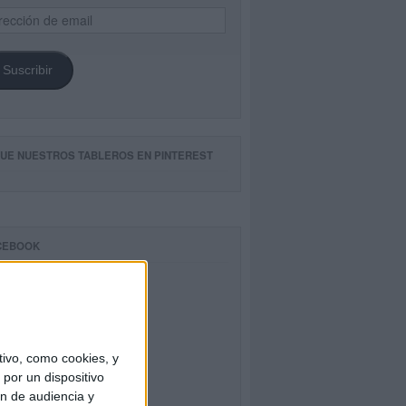
ección
il
Suscribir
GUE NUESTROS TABLEROS EN PINTEREST
CEBOOK
ivo, como cookies, y
por un dispositivo
ón de audiencia y