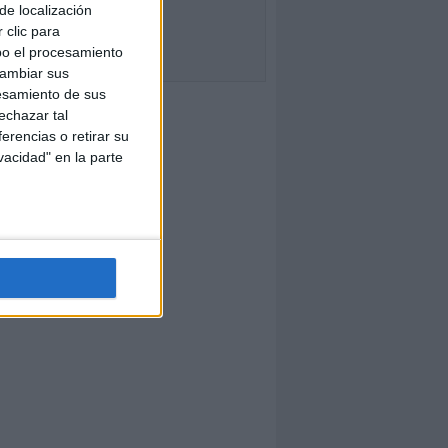
de localización
 clic para
bo el procesamiento
cambiar sus
esamiento de sus
echazar tal
erencias o retirar su
vacidad" en la parte