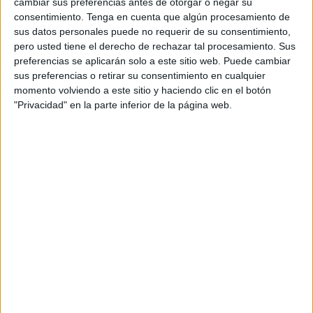
cambiar sus preferencias antes de otorgar o negar su
consentimiento.
Tenga en cuenta que algún procesamiento de
sus datos personales puede no requerir de su consentimiento,
pero usted tiene el derecho de rechazar tal procesamiento. Sus
preferencias se aplicarán solo a este sitio web. Puede cambiar
sus preferencias o retirar su consentimiento en cualquier
momento volviendo a este sitio y haciendo clic en el botón
"Privacidad" en la parte inferior de la página web.
Acerca de orientacionandujar
Orientación Andújar no es solo un blog, es la apuesta
personal de dos profesores Ginés y Maribel, que
además de ser pareja, son los encargados de los
contenidos que encontramos dentro del blog y en el
cual, vuelcan la mayor parte del tiempo, que sus tareas
como docentes, y voluntarios en sus meses de verano
les permite.
1 COMENTARIO