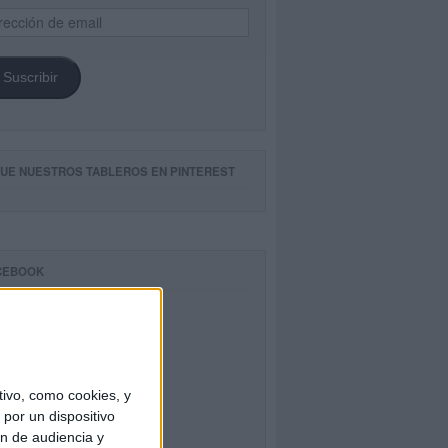
ección
il
Suscribir
GUE NUESTROS TABLEROS EN PINTEREST
CEBOOK
ivo, como cookies, y
por un dispositivo
ón de audiencia y