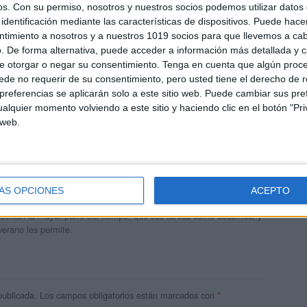
os.
Con su permiso, nosotros y nuestros socios podemos utilizar datos 
identificación mediante las características de dispositivos. Puede hacer
ntimiento a nosotros y a nuestros 1019 socios para que llevemos a ca
. De forma alternativa, puede acceder a información más detallada y 
e otorgar o negar su consentimiento.
Tenga en cuenta que algún proc
de no requerir de su consentimiento, pero usted tiene el derecho de r
referencias se aplicarán solo a este sitio web. Puede cambiar sus pref
alquier momento volviendo a este sitio y haciendo clic en el botón "Pri
 web.
andujar
o un blog, es la apuesta personal de dos profesores Ginés y
ÁS OPCIONES
ACEPTO
areja, son los encargados de los contenidos que encontramos
 vuelcan la mayor parte del tiempo, que sus tareas como docentes, y
verano les permite.
publicada.
Los campos obligatorios están marcados con
*