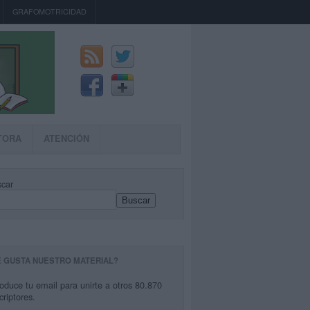
GRAFOMOTRICIDAD
TORA
ATENCIÓN
car
Buscar
E GUSTA NUESTRO MATERIAL?
roduce tu email para unirte a otros 80.870
criptores.