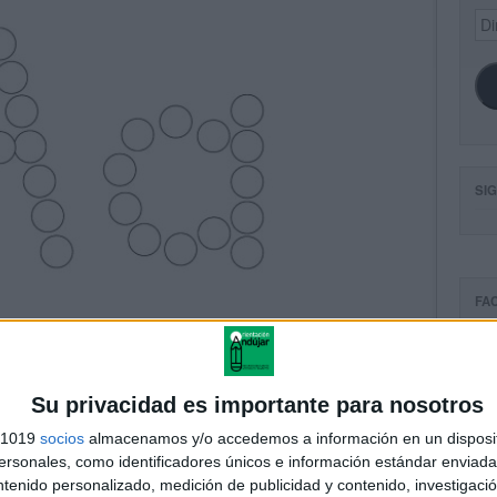
Dir
de
ema
SI
FA
Su privacidad es importante para nosotros
s 1019
socios
almacenamos y/o accedemos a información en un disposit
sonales, como identificadores únicos e información estándar enviada 
ntenido personalizado, medición de publicidad y contenido, investigaci