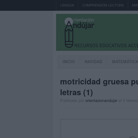
LENGUA
COMPRENSIÓN LECTORA
MA
INICIO
NAVIDAD
MATEMÁTIC
motricidad gruesa p
letras (1)
Publicado por
orientacionandujar
el 5 febrer