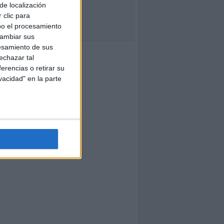
de localización
 clic para
bo el procesamiento
cambiar sus
esamiento de sus
echazar tal
erencias o retirar su
vacidad" en la parte