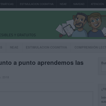
TEMÁTICAS
ESTIMULACION COGNITIVA
NEAE
NAVIDAD
ATENCIÓN
AS
NEAE
ESTIMULACION COGNITIVA
COMPRENSIÓN LEC
unto a punto aprendemos las
Bus
o, 2018
¿T
Int
sus