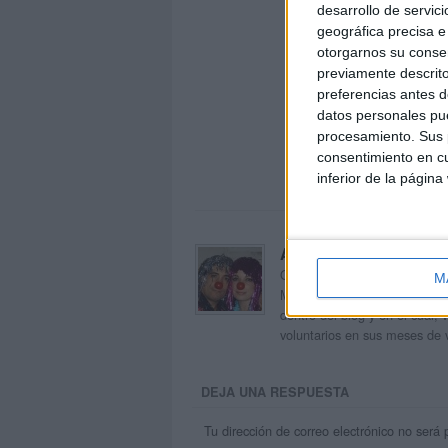
desarrollo de servici
geográfica precisa e 
otorgarnos su conse
previamente descrito
preferencias antes d
datos personales pue
procesamiento. Sus p
consentimiento en cu
inferior de la página
Acerca de orientacion
Orientación Andújar no es sol
M
Maribel, que además de ser p
dentro del blog y en el cual,
voluntarios en sus meses de 
DEJA UNA RESPUESTA
Tu dirección de correo electrónico no será 