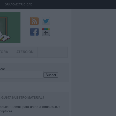
GRAFOMOTRICIDAD
TORA
ATENCIÓN
car
Buscar
E GUSTA NUESTRO MATERIAL?
roduce tu email para unirte a otros 80.871
criptores.