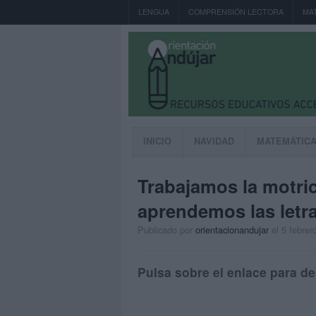
LENGUA
COMPRENSIÓN LECTORA
MA
INICIO
NAVIDAD
MATEMÁTIC
Trabajamos la motri
aprendemos las letr
Publicado por
orientacionandujar
el 5 febrer
Pulsa sobre el enlace para de