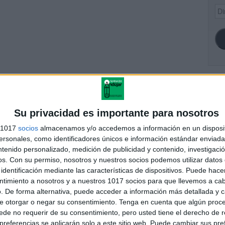
Dir
de
ema
SI
Su privacidad es importante para nosotros
s 1017
socios
almacenamos y/o accedemos a información en un disposit
FA
sonales, como identificadores únicos e información estándar enviada 
mos la motricidad gruesa
ntenido personalizado, medición de publicidad y contenido, investigaci
 a punto aprendemos las
os.
Con su permiso, nosotros y nuestros socios podemos utilizar datos 
letras
identificación mediante las características de dispositivos. Puede hacer
ntimiento a nosotros y a nuestros 1017 socios para que llevemos a ca
. De forma alternativa, puede acceder a información más detallada y 
e otorgar o negar su consentimiento.
Tenga en cuenta que algún proc
andujar
de no requerir de su consentimiento, pero usted tiene el derecho de r
o un blog, es la apuesta personal de dos profesores Ginés y
referencias se aplicarán solo a este sitio web. Puede cambiar sus pref