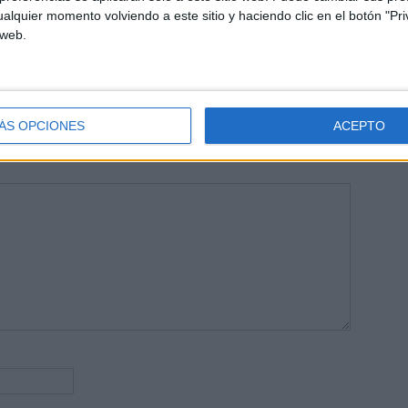
areja, son los encargados de los contenidos que encontramos
alquier momento volviendo a este sitio y haciendo clic en el botón "Pri
 vuelcan la mayor parte del tiempo, que sus tareas como docentes, y
 web.
verano les permite.
ÁS OPCIONES
ACEPTO
publicada.
Los campos obligatorios están marcados con
*