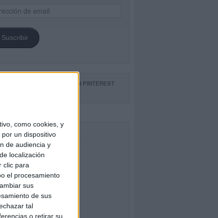
ección
il
Suscribir
GUE NUESTROS TABLEROS EN PINTEREST
ivo, como cookies, y
CEBOOK
por un dispositivo
ón de audiencia y
de localización
 clic para
bo el procesamiento
cambiar sus
esamiento de sus
echazar tal
erencias o retirar su