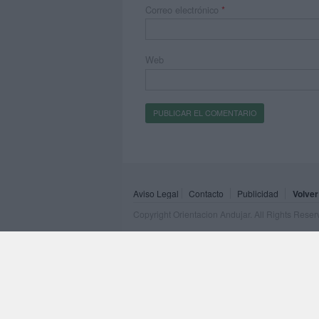
Correo electrónico
*
Web
Aviso Legal
Contacto
Publicidad
Volver
Copyright Orientacion Andujar. All Rights Rese