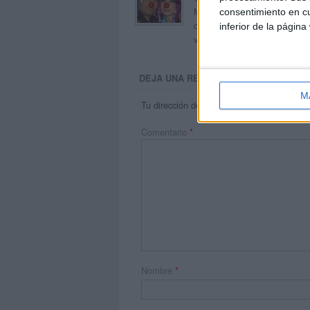
Maribel, que además de ser p
consentimiento en cu
dentro del blog y en el cual,
inferior de la página
voluntarios en sus meses de 
DEJA UNA RESPUESTA
M
Tu dirección de correo electrónico no será 
Comentario
*
Nombre
*