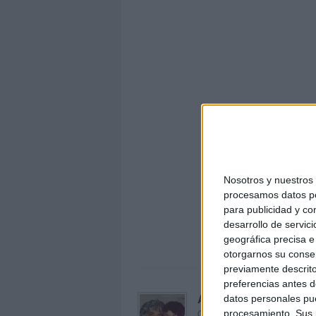
Nosotros y nuestro
procesamos datos per
Trabaja
para publicidad y co
punto
desarrollo de servici
geográfica precisa e 
otorgarnos su conse
previamente descrito
preferencias antes d
Acerca de orientacion
datos personales pue
Orientación Andújar no es sol
procesamiento. Sus p