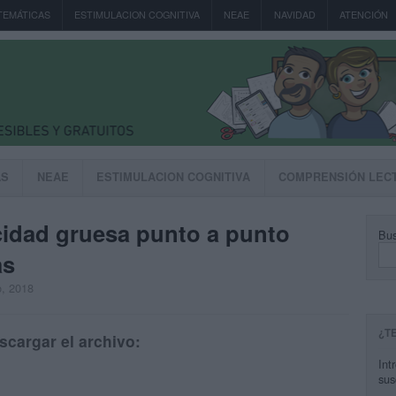
TEMÁTICAS
ESTIMULACION COGNITIVA
NEAE
NAVIDAD
ATENCIÓN
AS
NEAE
ESTIMULACION COGNITIVA
COMPRENSIÓN LEC
cidad gruesa punto a punto
Bus
as
o, 2018
¿T
scargar el archivo:
Int
sus